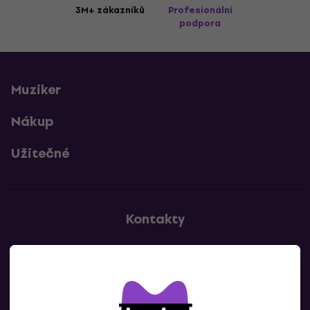
3M+ zákazníků
Profesionální
podpora
Muziker
Nákup
Užitečné
Kontakty
Kontaktuj nás