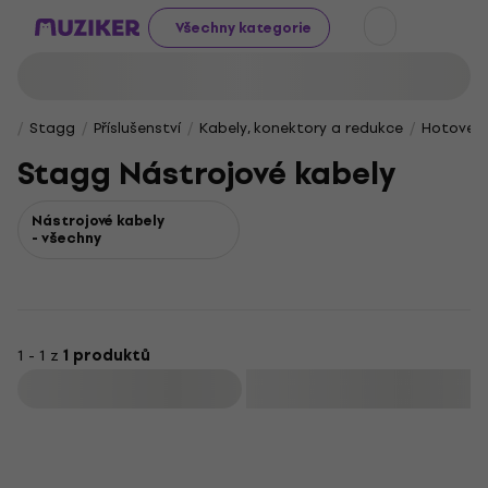
Všechny kategorie
Stagg
Příslušenství
Kabely, konektory a redukce
Hotové k
Stagg Nástrojové kabely
Nástrojové kabely
- všechny
1 - 1 z
1 produktů
Filtrovat