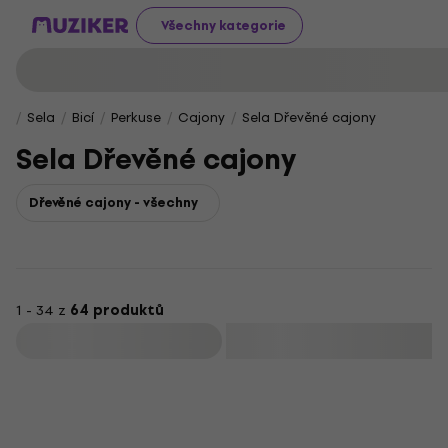
Všechny kategorie
Sela
Bicí
Perkuse
Cajony
Sela Dřevěné cajony
Sela Dřevěné cajony
Dřevěné cajony - všechny
1 - 34 z
64 produktů
Filtrovat