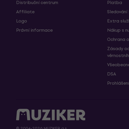
Distribuční centrum
Platba
Affiliate
Sledování 
Logo
Extra slu
Právní informace
Nákup s n
Ochrana o
Zásady oc
věrnostní
Všeobecné
DSA
Prohlášení
© 2004-2026 MUZIKER a.s.