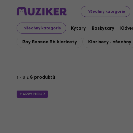
Roy Benson
Dechy
Roy Benson Klarinety
Všechny kategorie
Roy Benson Klarinety
Kytary
Baskytary
Kláve
Všechny kategorie
Roy Benson Bb klarinety
Klarinety - všechny
1 - 8 z
8 produktů
HAPPY HOUR