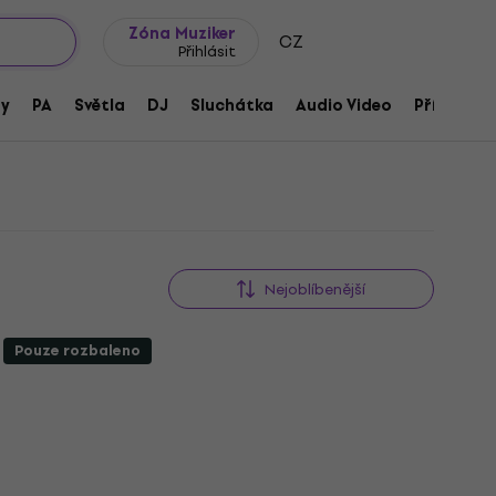
wroomy
Tipy na dárky
Často kladené otázky
Blog
Zóna Muziker
CZ
Přihlásit
ny
PA
Světla
DJ
Sluchátka
Audio Video
Příslušens
Nejoblíbenější
Pouze rozbaleno