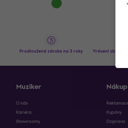
Prodloužená záruka na 3 roky
Vrácení zboží a
Muziker
Nákup
O nás
Reklamace
Kariéra
Kupóny
Showroomy
Doprava