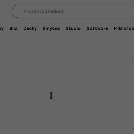
Sho
sy
Bicí
Dechy
Smyčce
Studio
Software
Mikrofo