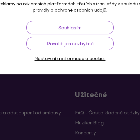
reklamy na reklamních platformách třetích stran, vždy v souladu 
pravidly o
ochraně osobních údajů
.
Souhlasím
Povolit jen nezbytné
ž do 30 dnů
Doprava zdarma
od 2 500 Kč
3M+
Nastavení a informace o cookies
Užitečné
 a odstoupení od smlouvy
FAQ - Často kladené otázky
Muziker Blog
Koncerty