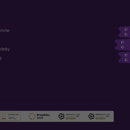
Smile
ránky
d