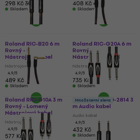
298 Kč
301 Kč
408 Kč
421 Kč
Skladem
Skladem
Roland RIC-B20 6 m
Roland RIC-G20A 6 m
Rovný - Rovný
Rovný - Lomený
Nástrojový kabel
Nástrojový kabel
Nástrojový kabel
Nástrojový kabel
4,9
/5
4,9
/5
489 Kč
735 Kč
Skladem
Skladem
Roland RIC-G10A 3 m
Roland RCC-10-2814 3
Množstevní sleva
Rovný - Lomený
m Audio kabel
Nástrojový kabel
Audio kabel
Nástrojový kabel
4,9
/5
432 Kč
4,9
/5
577 Kč
Skladem