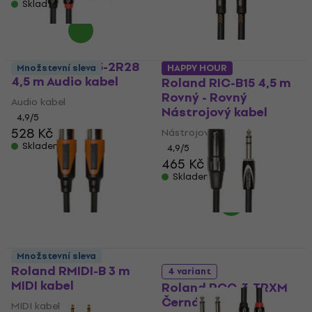
Skladem
Roland RCC-15-2R28
Množstevní sleva
HAPPY HOUR
4,5 m Audio kabel
Roland RIC-B15 4,5 m
Rovný - Rovný
Audio kabel
Nástrojový kabel
4,9
/5
528 Kč
Nástrojový kabel
Skladem
4,9
/5
465 Kč
Skladem
Množstevní sleva
Roland RMIDI-B 3 m
4 variant
MIDI kabel
Roland RCC-3-TRXM
Černá
MIDI kabel