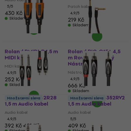
5
/5
Patch kabel
430 Kč
4,9
/5
Skladem
219 Kč
Skladem
Roland RMIDI-B 1,5 m
Roland RIC-G15A 4,5
MIDI kabel
m Rovný - Lomený
Nástrojový kabel
MIDI kabel
Nástrojový kabel
4,9
/5
252 Kč
4,9
/5
666 Kč
Skladem
Skladem
Roland RCC-5-2R28
Roland RCC-5-352RV2
Množstevní sleva
Množstevní sleva
1,5 m Audio kabel
1,5 m Audio kabel
Audio kabel
Audio kabel
4,9
/5
5
/5
392 Kč
421 Kč
409 Kč
Skladem
Skladem