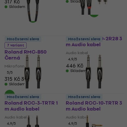
317 Kč
Skladem
Skladem
Roland RCC-10-2R28 3
Množstevní sleva
Množstevní sleva
m Audio kabel
7 variant
Roland RMC-B50
Audio kabel
Černá
4,9
/5
446 Kč
Mikrofonní kabel
Skladem
5
/5
315 Kč
327 Kč
Skladem
Množstevní sleva
Množstevní sleva
Roland RCC-3-TRTR 1
Roland RCC-10-TRTR 3
m Audio kabel
m Audio kabel
Audio kabel
Audio kabel
4,9
/5
4,9
/5