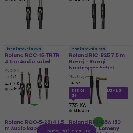
Množstevní sleva
Množstevní sleva
Roland RCC-15-TRTR
Roland RIC-B25 7,5 m
4,5 m Audio kabel
Rovný - Rovný
Nástrojový kabel
Audio kabel
Nástrojový kabel
4,9
/5
430 Kč
470 Kč
4,9
/5
Skladem
545 Kč
s kódem
MUZMUZ-
25
735 Kč
Skladem
Roland RCC-5-2814 1,5
Roland RIC-G5A 150
m Audio kabel
cm Rovný - Lomený
Načíst další produkty