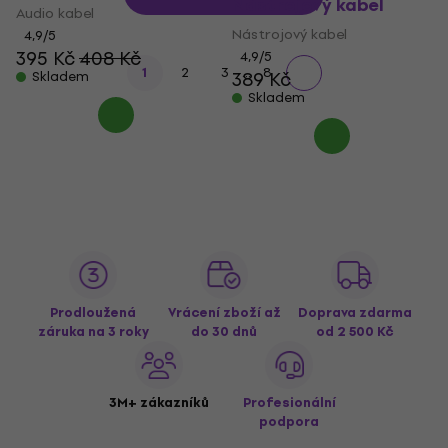
Nástrojový kabel
Audio kabel
Nástrojový kabel
4,9
/5
395 Kč
408 Kč
4,9
/5
...
1
2
3
8
389 Kč
Skladem
Skladem
Prodloužená
Vrácení zboží až
Doprava zdarma
záruka na 3 roky
do 30 dnů
od 2 500 Kč
3M+ zákazníků
Profesionální
podpora