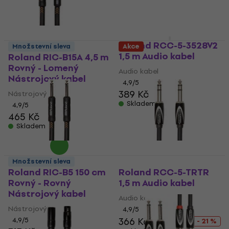
Roland RCC-5-3528V2
Množstevní sleva
Akce
1,5 m Audio kabel
Roland RIC-B15A 4,5 m
Rovný - Lomený
Audio kabel
Nástrojový kabel
4,9
/5
389 Kč
Nástrojový kabel
Skladem
4,9
/5
465 Kč
Skladem
Množstevní sleva
Roland RIC-B5 150 cm
Roland RCC-5-TRTR
Rovný - Rovný
1,5 m Audio kabel
Nástrojový kabel
Audio kabel
Nástrojový kabel
4,9
/5
366 Kč
465 Kč
4,9
/5
- 21 %