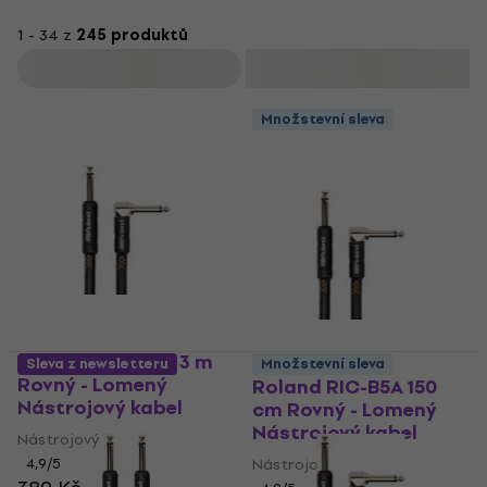
1 - 34 z
245 produktů
Filtrovat
Množstevní sleva
Roland RIC-B10A 3 m
Sleva z newsletteru
Množstevní sleva
Rovný - Lomený
Roland RIC-B5A 150
Nástrojový kabel
cm Rovný - Lomený
Nástrojový kabel
Nástrojový kabel
4,9
/5
Nástrojový kabel