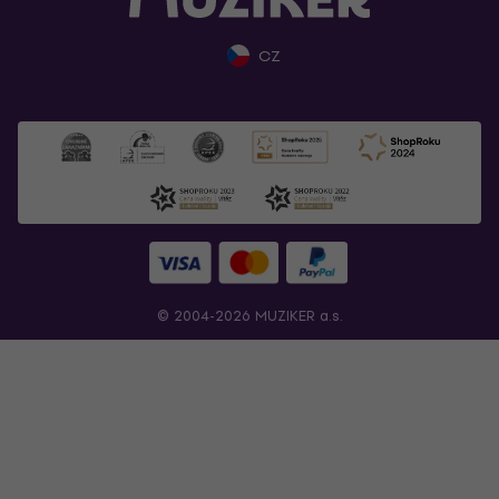
CZ
© 2004-2026 MUZIKER a.s.