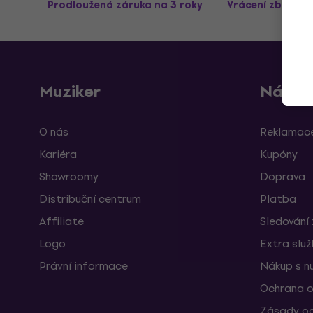
Prodloužená záruka na 3 roky
Vrácení zboží a
Muziker
Nákup
O nás
Reklamace
Kariéra
Kupóny
Showroomy
Doprava
Distribuční centrum
Platba
Affiliate
Sledování 
Logo
Extra slu
Právní informace
Nákup s n
Ochrana o
Zásady oc