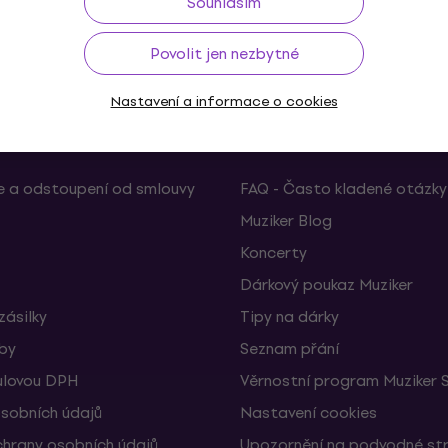
Souhlasím
ž do 30 dnů
Doprava zdarma
od 2 500 Kč
3M+
Povolit jen nezbytné
Nastavení a informace o cookies
Užitečné
 a odstoupení od smlouvy
FAQ - Často kladené otázky
Muziker Blog
Koncerty
Dárkový poukaz Muziker
zásilky
Tipy na dárky
žby
Seznam přání
ulovou DPH
Věrnostní program Muziker 
sobních údajů
Nastavení cookies
hrany osobních údajů
Upozornění na podvodné st