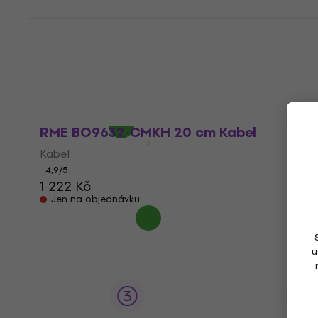
RME BO968 20 cm Kabel
Kabel
1 465 Kč
s kódem
MUZMUZ-5
1 579 Kč
Skladem
RME BO9632-CMKH 20 cm Kabel
Kabel
4,9
/5
1 222 Kč
Jen na objednávku
u