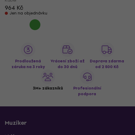
Kabel
964 Kč
Jen na objednávku
Prodloužená
Vrácení zboží až
Doprava zdarma
záruka na 3 roky
do 30 dnů
od 2 500 Kč
3M+ zákazníků
Profesionální
podpora
Muziker