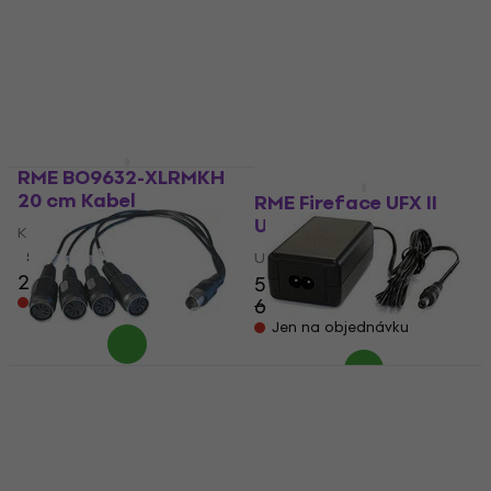
AE USB zvuková karta
USB zvuková karta
40 390 Kč
USB zvuková karta
Skladem u dodavatele
40 890 Kč
44 890 Kč
- 9 %
Jen na objednávku
RME BO9632-XLRMKH
20 cm Kabel
RME Fireface UFX II
USB zvuková karta
Kabel
5
/5
USB zvuková karta
2 399 Kč
55 190 Kč
Jen na objednávku
63 790 Kč
- 13 %
Jen na objednávku
RME BOHDSP9652MIDI
RME ARME078
20 cm Kabel
Napájecí adaptér
Kabel
Napájecí adaptér
1 510 Kč
5
/5
859 Kč
Jen na objednávku