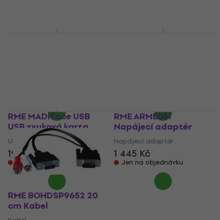
Jen na objednávku
RME Digiface AVB USB
RME BO9632-CMKH 20
zvuková karta
cm Kabel
USB zvuková karta
Kabel
5
/5
4,9
/5
19 790 Kč
1 222 Kč
Jen na objednávku
Jen na objednávku
RME MADIface USB
RME ARME051
USB zvuková karta
Napájecí adaptér
USB zvuková karta
Napájecí adaptér
19 290 Kč
1 445 Kč
Jen na objednávku
Jen na objednávku
RME BOHDSP9652 20
cm Kabel