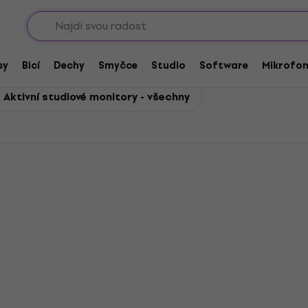
Sho
tudiové monitory
é monitory
sy
Bicí
Dechy
Smyčce
Studio
Software
Mikrofo
Aktivní studiové monitory - všechny