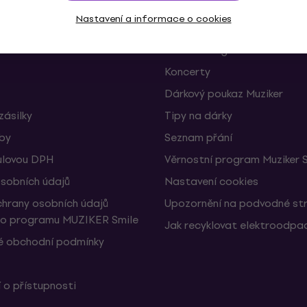
Nastavení a informace o cookies
 a odstoupení od smlouvy
FAQ - Často kladené otázky
Muziker Blog
Koncerty
Dárkový poukaz Muziker
zásilky
Tipy na dárky
žby
Seznam přání
ulovou DPH
Věrnostní program Muziker 
sobních údajů
Nastavení cookies
hrany osobních údajů
Upozornění na podvodné st
ho programu MUZIKER Smile
Jak recyklovat elektroodpa
 obchodní podmínky
 o přístupnosti