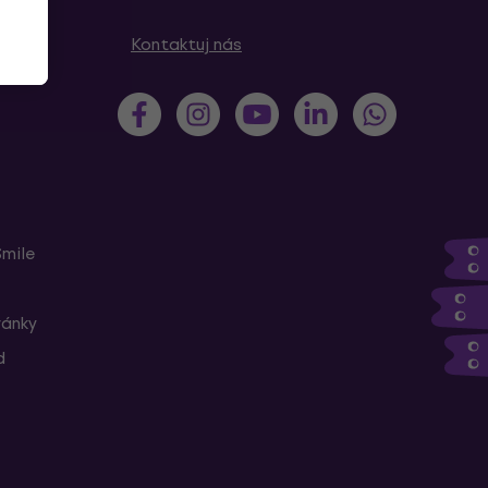
Kontaktuj nás
Smile
ránky
d