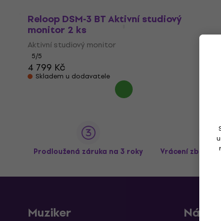
Reloop DSM-3 BT Aktivní studiový
monitor 2 ks
Aktivní studiový monitor
5
/5
4 799 Kč
Skladem u dodavatele
u
Prodloužená záruka na 3 roky
Vrácení zboží a
Muziker
Nákup