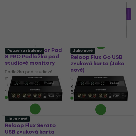
USB zvuková karta
5
/5
4,2
/5
2 399 Kč
s kódem
8 899 Kč
8 999 Kč
MUZMUZ-30
Skladem
3 690 Kč
Skladem
Reloop sMonitor Pad
Pouze rozbaleno
Jako nové
8 PRO Podložka pod
Reloop Flux Go USB
studiové monitory
zvuková karta (Jako
nové)
Podložka pod studiové
monitory
USB zvuková karta
5
/5
4 969 Kč
1 307 Kč
5 275,71 Kč
- 6 %
Skladem
Skladem
Jako nové
Reloop Flux Serato
Reloop Flux Serato
USB zvuková karta
USB zvuková karta