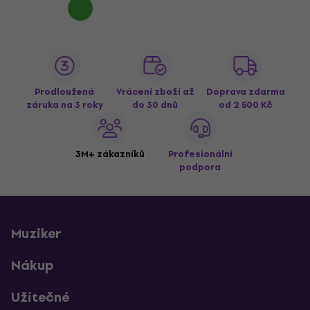
Prodloužená
Vrácení zboží až
Doprava zdarma
záruka na 3 roky
do 30 dnů
od 2 500 Kč
3M+ zákazníků
Profesionální
podpora
Muziker
Nákup
Užitečné