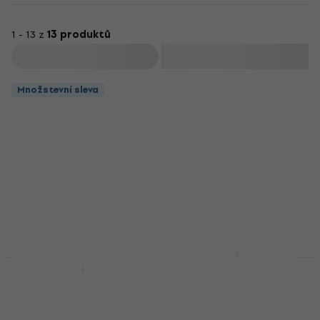
1 - 13 z
13 produktů
Filtrovat
Množstevní sleva
Reloop TAPE Přenosný
přehrávač
Reloop sMonitor Pad
5 PRO Podložka pod
Přenosný přehrávač
studiové monitory
4,9
/5