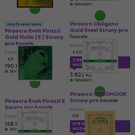
Skladem
Pirastro Obligato
Množstevní sleva
Gold Steel Struny pro
Pirastro Evah Pirazzi
housle
Gold Violin ( E ) Struny
pro housle
Struny pro housle
Struny pro housle
4,3
/5
4
/5
2 883 Kč
s kódem
190 Kč
MUZMUZ-20
Skladem
3 823 Kč
Skladem
Pirastro CHROMCOR
Struny pro housle
Pirastro Evah Pirazzi E
Struny pro housle
Struny pro housle
Struny pro housle
5
/5
168 Kč
878 Kč
s kódem
MUZMUZ-30
Skladem