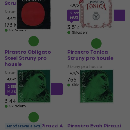
Struny pro housle
4,9
/5
Struny pro housle
2 699 Kč
s kódem
MUZMUZ-20
4,4
/5
173 Kč
3 514 Kč
Skladem
Skladem
Pirastro Obligato
Pirastro Tonica
Steel Struny pro
Struny pro housle
housle
Struny pro housle
Struny pro housle
4,9
/5
755 Kč
4,8
/5
Skladem
2 555 Kč
s kódem
MUZMUZ-25
3 444 Kč
Skladem
Pirastro Evah Pirazzi A
Pirastro Evah Pirazzi
Množstevní sleva