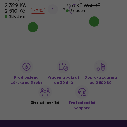
2 329 Kč
726 Kč
764 Kč
1
2
2 510 Kč
- 7 %
Skladem
Skladem
Prodloužená
Vrácení zboží až
Doprava zdarma
záruka na 3 roky
do 30 dnů
od 2 500 Kč
3M+ zákazníků
Profesionální
podpora