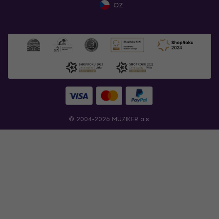
CZ
© 2004-2026 MUZIKER a.s.