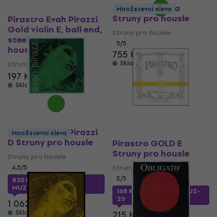
Pirastro Tonica
Množstevní sleva
Struny pro housle
Pirastro Evah Pirazzi
Gold violin E, ball end,
Struny pro housle
steel Struny pro
5
/5
housle
755 Kč
Skladem
Struny pro housle
197 Kč
Skladem
Pirastro Evah Pirazzi
Množstevní sleva
D Struny pro housle
Pirastro GOLD E
Struny pro housle
Struny pro housle
4,5
/5
Struny pro housle
5
/5
825 Kč
s kódem
MUZMUZ-20
168 Kč
s kódem
MUZMUZ-
20
1 062 Kč
Skladem
215 Kč