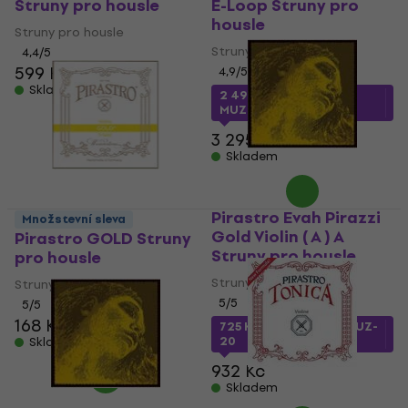
Struny pro housle
E-Loop Struny pro
housle
Struny pro housle
Struny pro housle
4,4
/5
599 Kč
4,9
/5
Skladem
2 499 Kč
s kódem
MUZMUZ-20
3 295 Kč
Skladem
Pirastro Evah Pirazzi
Množstevní sleva
Gold Violin ( A ) A
Pirastro GOLD Struny
Struny pro housle
pro housle
Struny pro housle
Struny pro housle
5
/5
5
/5
168 Kč
725 Kč
s kódem
MUZMUZ-
20
Skladem
932 Kč
Skladem