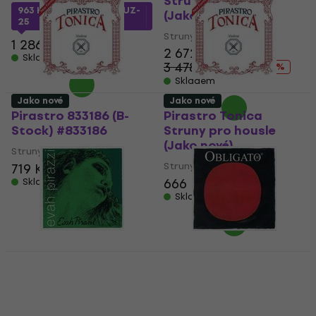
Struny pro housle
963 Kč
s kódem
MUZMUZ-
(Jako nové)
25
Struny pro housle
1 286 Kč
2 672 Kč
Skladem
3 478,86 Kč
- 23 %
Skladem
Jako nové
Jako nové
Pirastro 833186 (B-
Pirastro Tonica
Stock) #833186
Struny pro housle
(Jako nové)
Struny pro housle
Struny pro housle
719 Kč
747,45 Kč
666 Kč
701 Kč
Skladem
Skladem
Jako nové
Pirastro Evah Pirazzi
Pirastro Obligato
D Struny pro housle
Gold Steel Struny pro
(Jako nové)
housle (Jako nové)