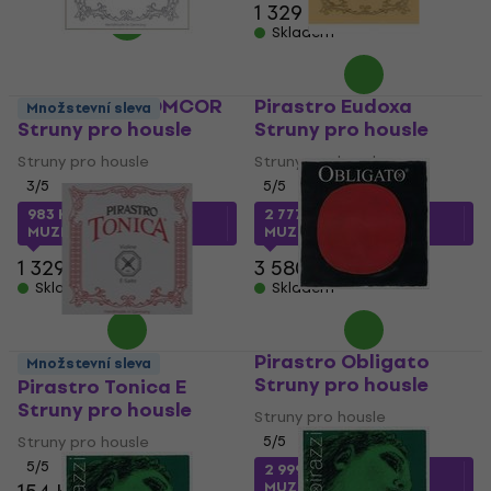
1 329 Kč
Skladem
Pirastro CHROMCOR
Pirastro Eudoxa
Množstevní sleva
Struny pro housle
Struny pro housle
Struny pro housle
Struny pro housle
3
/5
5
/5
983 Kč
s kódem
2 777 Kč
s kódem
MUZMUZ-25
MUZMUZ-20
1 329 Kč
3 580 Kč
Skladem
Skladem
Pirastro Obligato
Množstevní sleva
Struny pro housle
Pirastro Tonica E
Struny pro housle
Struny pro housle
Struny pro housle
5
/5
5
/5
2 999 Kč
s kódem
MUZMUZ-10