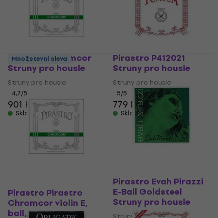
Pirastro Chromcor
Pirastro P412021
Množstevní sleva
Struny pro housle
Struny pro housle
Struny pro housle
Struny pro housle
4,7
/5
5
/5
901 Kč
779 Kč
Skladem
Skladem
Pirastro Evah Pirazzi
E-Ball Goldsteel
Pirastro Pirastro
Struny pro housle
Chromcor violin E,
ball, chrome steel
Struny pro housle