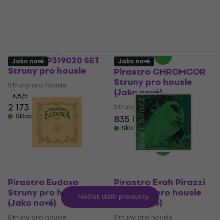
Struny pro housle
Struny pro housle
2 672 Kč
622 Kč
662 Kč
3 784,77 Kč
Skladem
- 29 %
Skladem
Pirastro P319020 SET
Jako nové
Jako nové
Struny pro housle
Pirastro CHROMCOR
Struny pro housle
Struny pro housle
(Jako nové)
4,8
/5
2 173 Kč
Struny pro housle
Skladem
835 Kč
870 Kč
Skladem
Pirastro Eudoxa
Pirastro Evah Pirazzi
Struny pro housle
G Struny pro housle
Načíst další produkty
(Jako nové)
(Jako nové)
Struny pro housle
Struny pro housle