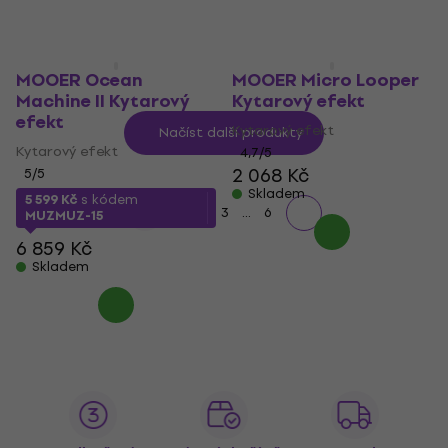
MOOER Ocean
MOOER Micro Looper
Machine II Kytarový
Kytarový efekt
efekt
Kytarový efekt
Načíst další produkty
Kytarový efekt
4,7
/5
2 068 Kč
5
/5
Skladem
5 599 Kč
s kódem
...
1
2
3
6
MUZMUZ-15
6 859 Kč
Skladem