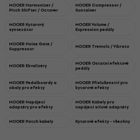
MOOER Harmonizer /
MOOER Compressor /
Pitch Shifter / Octaver
Sustainer
MOOER Kytarový
MOOER Volume /
syntezátor
Expression pedály
MOOER Noise Gate /
MOOER Tremolo / Vibrato
Suppressor
MOOER Ostatní efektové
MOOER Ekvalizéry
pedály
MOOER Pedalboardy a
MOOER Příslušenství pro
obaly pro efekty
kytarové efekty
MOOER Napájecí
MOOER Kabely pro
adaptéry pro efekty
napájecí síťové adaptéry
MOOER Patch kabely
Kytarové efekty - všechny