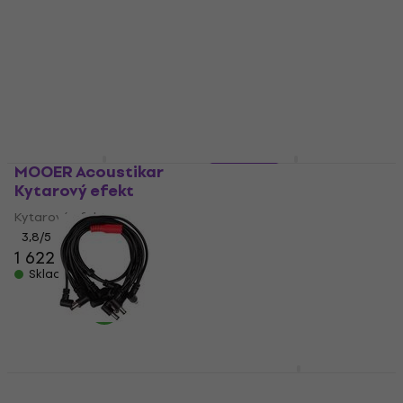
Kytarový efekt
Kytarový multiefekt
4,9
/5
4,7
/5
1 622 Kč
1 944 Kč
Skladem
Skladem
MOOER Acoustikar
2 variant
Kytarový efekt
MOOER GE 100 GE 200
Kytarový efekt
Kytarový multiefekt
3,8
/5
4,7
/5
1 622 Kč
4 890 Kč
Skladem
Skladem
MOOER ME-PDC-10A
MOOER GE 300
Napájecí kabel
Kytarový multiefekt