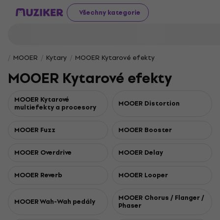
Všechny kategorie
MOOER
Kytary
MOOER Kytarové efekty
MOOER Kytarové efekty
MOOER Kytarové
MOOER Distortion
multiefekty a procesory
MOOER Fuzz
MOOER Booster
MOOER Overdrive
MOOER Delay
MOOER Reverb
MOOER Looper
MOOER Chorus / Flanger /
MOOER Wah-Wah pedály
Phaser