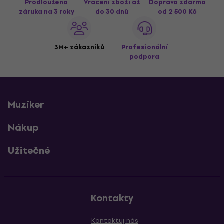
Prodloužená
Vrácení zboží až
Doprava zdarma
záruka na 3 roky
do 30 dnů
od 2 500 Kč
3M+ zákazníků
Profesionální
podpora
Muziker
Nákup
Užitečné
Kontakty
Kontaktuj nás