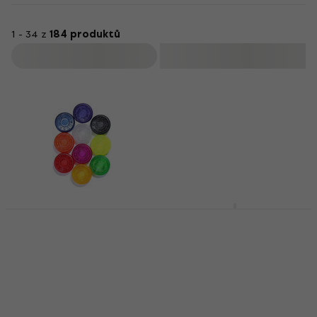
1 - 34 z
184 produktů
Filtrovat
MOOER Candy Mixed
MOOER PE100
Footswitch Topper
Kytarový multiefekt
Příslušenství
Kytarový multiefekt
4,9
/5
4,7
/5
206 Kč
1 444 Kč
Skladem
Skladem