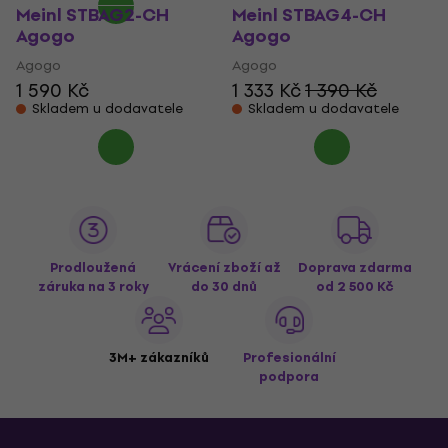
Meinl STBAG2-CH
Meinl STBAG4-CH
Agogo
Agogo
Agogo
Agogo
1 590 Kč
1 333 Kč
1 390 Kč
Skladem u dodavatele
Skladem u dodavatele
Prodloužená
Vrácení zboží až
Doprava zdarma
záruka na 3 roky
do 30 dnů
od 2 500 Kč
3M+ zákazníků
Profesionální
podpora