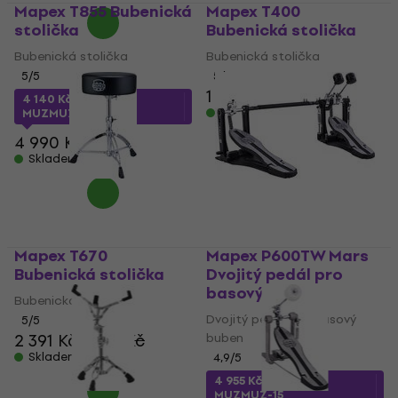
Mapex T855 Bubenická
Mapex T400
stolička
Bubenická stolička
Bubenická stolička
Bubenická stolička
5
/5
5
/5
1 263 Kč
4 140 Kč
s kódem
Skladem
MUZMUZ-15
4 990 Kč
Skladem
Mapex T670
Mapex P600TW Mars
Bubenická stolička
Dvojitý pedál pro
basový buben
Bubenická stolička
Dvojitý pedál pro basový
5
/5
2 391 Kč
2 512 Kč
buben
Skladem
4,9
/5
4 955 Kč
s kódem
MUZMUZ-15