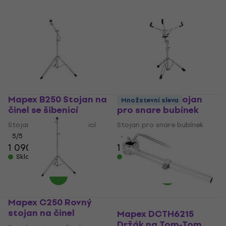
Mapex B250 Stojan na
Mapex S250 Stojan
Množstevní sleva
činel se šibenicí
pro snare bubínek
Stojan na činel se šibenicí
Stojan pro snare bubínek
5
/5
4,8
/5
1 090 Kč
1 045 Kč
Skladem
Skladem
Mapex C250 Rovný
stojan na činel
Mapex DCTH6215
Držák na Tom-Tom