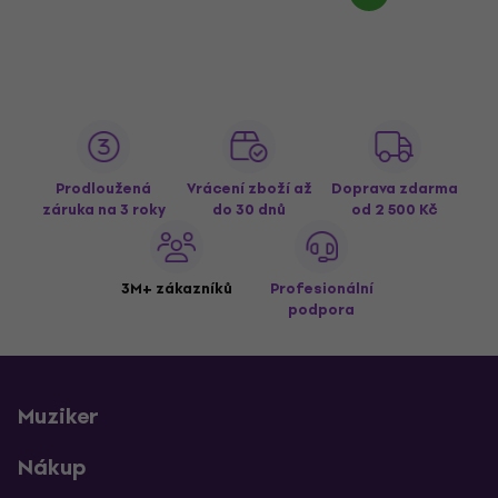
Prodloužená
Vrácení zboží až
Doprava zdarma
záruka na 3 roky
do 30 dnů
od 2 500 Kč
3M+ zákazníků
Profesionální
podpora
Muziker
Nákup