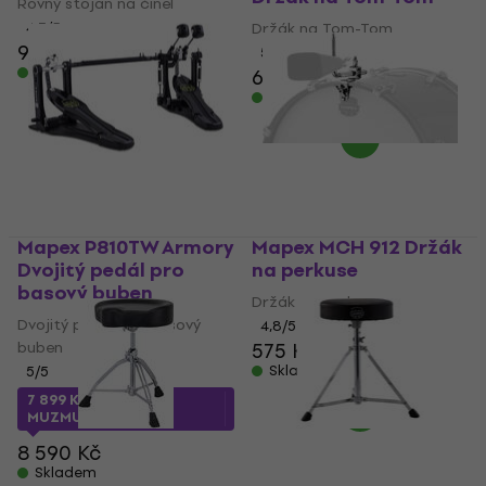
Rovný stojan na činel
4,7
/5
Držák na Tom-Tom
975 Kč
5
/5
Skladem
666 Kč
Skladem
Mapex P810TW Armory
Mapex MCH 912 Držák
Dvojitý pedál pro
na perkuse
basový buben
Držák na perkuse
Dvojitý pedál pro basový
4,8
/5
buben
575 Kč
Skladem
5
/5
7 899 Kč
s kódem
MUZMUZ-5
8 590 Kč
Skladem