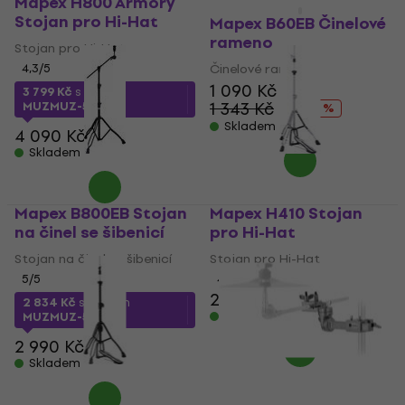
Mapex H800 Armory
Stojan pro Hi-Hat
Mapex B60EB Činelové
rameno
Stojan pro Hi-Hat
4,3
/5
Činelové rameno
1 090 Kč
3 799 Kč
s kódem
1 343 Kč
MUZMUZ-5
- 19 %
Skladem
4 090 Kč
Skladem
Mapex B800EB Stojan
Mapex H410 Stojan
na činel se šibenicí
pro Hi-Hat
Stojan na činel se šibenicí
Stojan pro Hi-Hat
5
/5
4
/5
2 853 Kč
2 834 Kč
s kódem
Skladem
MUZMUZ-5
2 990 Kč
Skladem