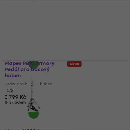
Mapex B800 Stojan na
HAPPY HOUR
činel se šibenicí
Mapex T270A
Bubenická stolička
Stojan na činel se šibenicí
5
/5
Bubenická stolička
4,4
/5
2 375 Kč
s kódem
MUZMUZ-15
1 750 Kč
Skladem
2 890 Kč
Skladem
Mapex P810 Armory
Akce
Pedál pro basový
Mapex T850
buben
Bubenická stolička
Pedál pro basový buben
Bubenická stolička
5
/5
4 048 Kč
3 799 Kč
Skladem
Skladem