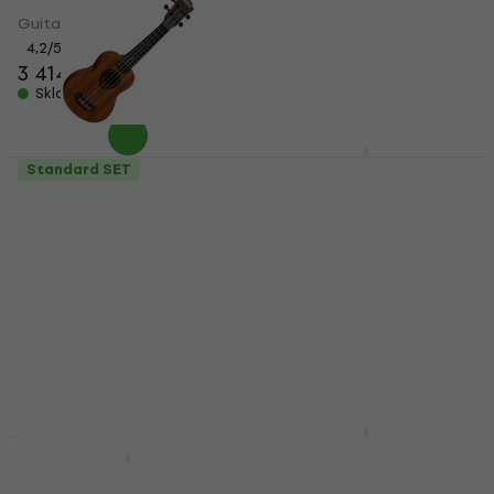
Guitalele
Sopránové ukulele
1 282 Kč
4,2
/5
1 646 Kč
3 414 Kč
- 22 %
Skladem
Skladem
LAG TKU8C SET
Standard SET
Natural Koncertní
LAG TKU-10S Tiki
ukulele
Natural Sopránové
ukulele (Jako nové)
Koncertní ukulele
Sopránové ukulele
4,4
/5
1 986 Kč
1 028 Kč
1 227 Kč
Skladem
- 16 %
Skladem
LAG TKU10C SET
Natural Koncertní
LAG TKT-8 Tiki