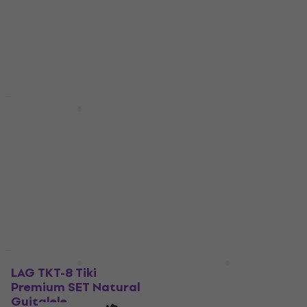
(Pouze rozbaleno)
Koncertní ukulele
Sopránové ukulele
2 261 Kč
2 365,11 Kč
940 Kč
1 059 Kč
Skladem
Skladem
Premium SET
Zánovní
LAG TKT-8 Tiki Basic
LAG BABYTKU-118SE
SET Natural Guitalele
Black Sopránové
ukulele (Jako nové)
Guitalele
Sopránové ukulele
4,2
/5
2 731 Kč
3 376 Kč
4 238,19 Kč
Skladem
- 20 %
Skladem
Jako nové
LAG TKT-8 Tiki
LAG TKU-10S Tiki
Premium SET Natural
Natural Sopránové
Guitalele
ukulele (Zánovní)