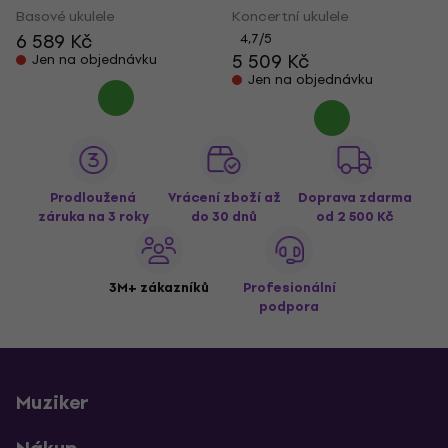
Basové ukulele
Koncertní ukulele
6 589 Kč
4,7
/5
5 509 Kč
Jen na objednávku
Jen na objednávku
Prodloužená
Vrácení zboží až
Doprava zdarma
záruka na 3 roky
do 30 dnů
od 2 500 Kč
3M+ zákazníků
Profesionální
podpora
Muziker