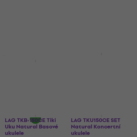
Sopránové ukulele
Natural Satin
Sopránové ukulele
Sopránové ukulele
(Jako nové)
4
/5
Sopránové ukulele
2 256 Kč
s kódem
MUZMUZ-10
1 618 Kč
1 789 Kč
- 10 %
2 548 Kč
Skladem
Skladem
LAG TKU-150 Tiki Uku
Natural Koncertní
LAG TKU-150 Tiki Uku
ukulele
Natural Koncertní
ukulele (Poškozeno)
Koncertní ukulele
Koncertní ukulele
4,7
/5
5 149 Kč
3 705 Kč
3 929 Kč
Jen na objednávku
- 6 %
Skladem
LAG TKB-150CE Tiki
LAG TKU150CE SET
Uku Natural Basové
Natural Koncertní
ukulele
ukulele