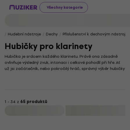
Všechny kategorie
Hudební nástroje
Dechy
Příslušenství k dechovým nástrojů
Hubičky pro klarinety
Hubička je srdcem každého klarinetu. Právě ona zásadně
ovlivňuje výsledný zvuk, intonaci i celkové pohodlí při hře. Ať
už jsi začátečník, nebo pokročilý hráč, správný výběr hubičky
je klíčovým krokem k dokonalému hudebnímu projevu.
Díky kvalitní hubičce dokážeš naplno využít potenciál, který
klarinet jako nástroj s bohatou historií nabízí. Pro její
správnou funkci jsou však nepostradatelné také plátky na
klarinet. Kompletní nabídku plátků různých materiálů a
1 - 34 z
65 produktů
tvrdostí najdeš v naší samostatné kategorii.
Filtrovat