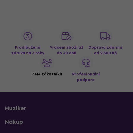
Prodloužená
Vrácení zboží až
Doprava zdarma
záruka na 3 roky
do 30 dnů
od 2 500 Kč
3M+ zákazníků
Profesionální
podpora
Muziker
Nákup