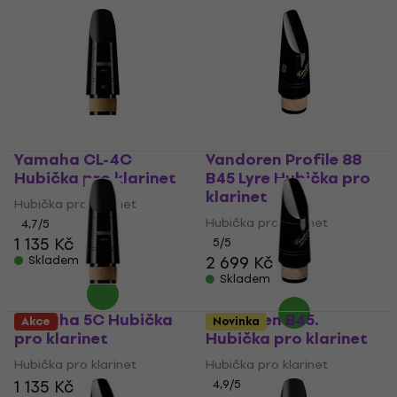
Yamaha CL-4C
Vandoren Profile 88
Hubička pro klarinet
B45 Lyre Hubička pro
klarinet
Hubička pro klarinet
Hubička pro klarinet
4,7
/5
1 135 Kč
5
/5
2 699 Kč
Skladem
Skladem
Yamaha 5C Hubička
Vandoren B45.
Akce
Novinka
pro klarinet
Hubička pro klarinet
Hubička pro klarinet
Hubička pro klarinet
1 135 Kč
4,9
/5