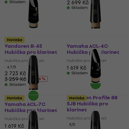
2 699 Kč
Skladem
Skladem
Novinka
Vandoren B-45
Yamaha ACL-4C
Hubička pro klarinet
Hubička pro klarinet
Hubička pro klarinet
Hubička pro klarinet
1 619 Kč
4,7
/5
2 723 Kč
Skladem
3 259 Kč
- 16 %
Skladem
Vandoren Profile 88
Novinka
Novinka
5JB Hubička pro
Yamaha ACL-7C
klarinet
Hubička pro klarinet
Hubička pro klarinet
Hubička pro klarinet
5
/5
1 619 Kč