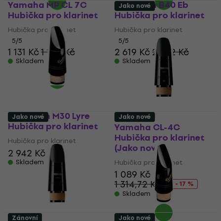
Yamaha MP CL 7C
Vandoren B40 Eb
Jako nové
Hubička pro klarinet
Hubička pro klarinet
Hubička pro klarinet
Hubička pro klarinet
5
/5
5
/5
1 131 Kč
1 145 Kč
2 619 Kč
2 672 Kč
Skladem
Skladem
Vandoren M30 Lyre
Jako nové
Jako nové
Hubička pro klarinet
Yamaha CL-4C
Hubička pro klarinet
Hubička pro klarinet
(Jako nové)
2 942 Kč
Skladem
Hubička pro klarinet
1 089 Kč
1 314,72 Kč
- 17 %
Skladem
Zánovní
Jako nové