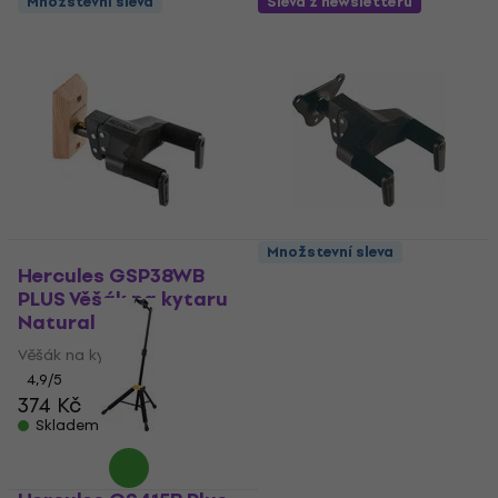
Množstevní sleva
Sleva z newsletteru
Množstevní sleva
Hercules GSP38WB
Hercules GSP39WB
PLUS Věšák na kytaru
PLUS Věšák na kytaru
Natural
Věšák na kytaru
Věšák na kytaru
4,9
/5
399 Kč
4,9
/5
374 Kč
Skladem
Skladem