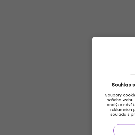
Souhlas s
Soubory cookie
našeho webu. 
analýze návšt
reklamních p
souladu s pr