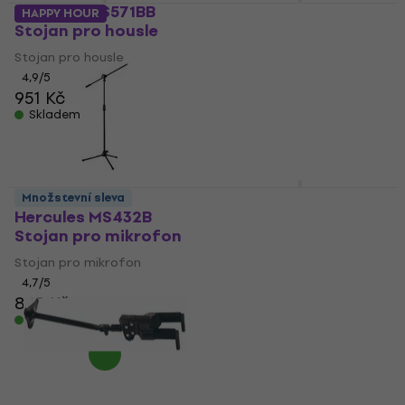
Hercules DS571BB
Hercules DS630BB
HAPPY HOUR
Stojan pro housle
Stojan pro dechový
nástroj
Stojan pro housle
Stojan pro dechový nástroj
4,9
/5
951 Kč
5
/5
849 Kč
876 Kč
Skladem
Skladem
Hercules MSB001
Množstevní sleva
Ochranný obal
Hercules MS432B
Stojan pro mikrofon
Ochranný obal
Stojan pro mikrofon
4,9
/5
1 090 Kč
4,7
/5
Skladem
849 Kč
Skladem