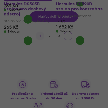
Hercules DS503B
Hercules DS590B
789 Kč
Stojan pro dechový
stojan pro kontrabas
Skladem
nástroj
stojan pro kontrabas
Načíst další produkty
Stojan pro dechový nástroj
4,9
/5
1 682 Kč
265 Kč
Skladem
Skladem
1
2
3
Prodloužená
Vrácení zboží až
Doprava zdarma
záruka na 3 roky
do 30 dnů
od 2 500 Kč