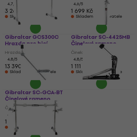
4,7
/5
4,6
/5
3 266 Kč
1 699 Kč
Skladem u dodavatele
Skladem u dodavatele
Gibraltar GCS300C
Gibraltar SC-4425MB
Hrazda pro bicí
Činelové rameno
Hrazda pro bicí
Činelové rameno
4,8
/5
4,8
/5
13 390 Kč
1 111 Kč
Skladem u dodavatele
Skladem u dodavatele
Gibraltar SC-GCA-BT
Gibraltar 6711S Pedál
Činelové rameno
pro basový buben
Činelové rameno
Pedál pro basový buben
4,8
/5
5
/5
1 579 Kč
3 298 Kč
Skladem u dodavatele
Skladem u dodavatele