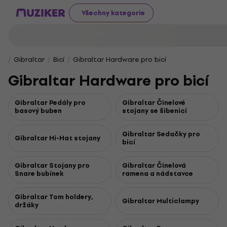
Všechny kategorie
Gibraltar
Bicí
Gibraltar Hardware pro bicí
Gibraltar Hardware pro bicí
Gibraltar Pedály pro
Gibraltar Činelové
basový buben
stojany se šibenicí
Gibraltar Sedačky pro
Gibraltar Hi-Hat stojany
bicí
Gibraltar Stojany pro
Gibraltar Činelová
Snare bubínek
ramena a nádstavce
Gibraltar Tom holdery,
Gibraltar Multiclampy
držáky