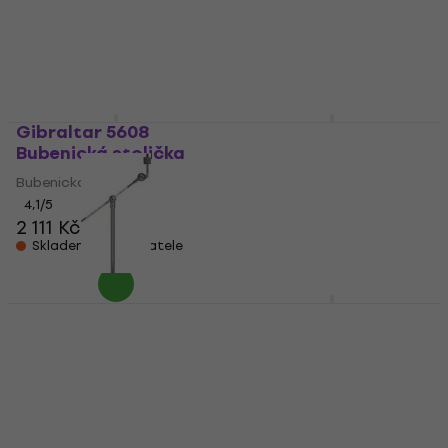
Držák na Tom-Tom
Bubenická stolička
1 390 Kč
Skladem u dodavatele
5
/5
5 799 Kč
Skladem u dodavatele
Gibraltar 5608
Gibraltar SC-EA100
Bubenická stolička
Držák na Tom-Tom
Bubenická stolička
Držák na Tom-Tom
4,1
/5
5
/5
2 111 Kč
1 145 Kč
Skladem u dodavatele
Skladem u dodavatele
Gibraltar SC-3325B-1
Gibraltar SC-CLBAC
Činelové rameno
Činelové rameno
Činelové rameno
Činelové rameno
4,9
/5
5
/5
1 169 Kč
1 633 Kč
Skladem u dodavatele
Skladem u dodavatele