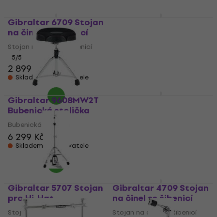
Gibraltar 6709 Stojan
Gibraltar 9608-2T
na činel se šibenicí
Bubenická stolička
Stojan na činel se šibenicí
Bubenická stolička
5
/5
4,3
/5
2 899 Kč
6 299 Kč
Skladem u dodavatele
Skladem u dodavatele
Gibraltar 9608MW2T
Gibraltar GPRGS-L
Bubenická stolička
Large Stojan na gong
Bubenická stolička
Stojan na gong
6 299 Kč
10 090 Kč
Skladem u dodavatele
Skladem u dodavatele
Gibraltar 5707 Stojan
Gibraltar 4709 Stojan
pro Hi-Hat
na činel se šibenicí
Stojan pro Hi-Hat
Stojan na činel se šibenicí