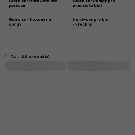
Gibraltar Hardware pro
Gibraltar Rampy pro
perkuse
akustické bicí
Gibraltar Stojany na
Hardware pro bicí
gongy
- všechny
1 - 34 z
44 produktů
Filtrovat
Gibraltar 9608E
Gibraltar SC-GCA