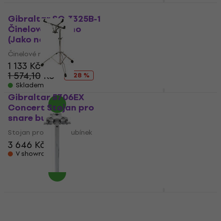
Gibraltar 6608 Moto
Bubenická stolička
Gibraltar SC-3325B-1
Činelové rameno
Bubenická stolička
(Jako nové)
4,6
/5
3 154 Kč
Činelové rameno
V showroomu
1 133 Kč
1 574,10 Kč
- 28 %
Skladem
Gibraltar 5706EX
Gibraltar 5709 Stojan
Concert Stojan pro
na činel se šibenicí
snare bubínek
Stojan na činel se šibenicí
Stojan pro snare bubínek
5
/5
2 418 Kč
3 646 Kč
Na cestě
V showroomu
Gibraltar SC-PM
Gibraltar 9608SFT
Držák na Tom-Tom
Softy Bubenická
stolička