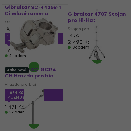
Gibraltar SC-4425B-1
Jako nové
Činelové rameno
Gibraltar 4707 Stojan
pro Hi-Hat
Činelové rameno
5
/5
Stojan pro Hi-Hat
4,5
/5
1 132 Kč
s kódem
MUZMUZ-30
2 490 Kč
Skladem
1 661 Kč
Skladem
Gibraltar SC-GCRA
Jako nové
CH Hrazda pro bicí
Gibraltar 4707 Stojan
pro Hi-Hat (Jako nové)
Hrazda pro bicí
Stojan pro Hi-Hat
1 074 Kč
s kódem
MUZMUZ-25
2 299 Kč
2 376 Kč
Skladem
1 471 Kč
Skladem