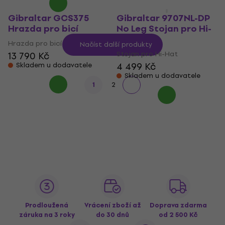
Gibraltar GCS375
Gibraltar 9707NL-DP
Hrazda pro bicí
No Leg Stojan pro Hi-
Hat
Hrazda pro bicí
Načíst další produkty
Stojan pro Hi-Hat
13 790 Kč
4 499 Kč
Skladem u dodavatele
Skladem u dodavatele
1
2
Prodloužená
Vrácení zboží až
Doprava zdarma
záruka na 3 roky
do 30 dnů
od 2 500 Kč