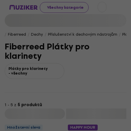
Všechny kategorie
Fiberreed
Dechy
Příslušenství k dechovým nástrojům
Plát
Fiberreed Plátky pro
klarinety
Plátky pro klarinety
- všechny
1 - 5 z
5 produktů
Filtrovat
Množstevní sleva
HAPPY HOUR