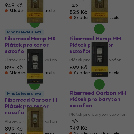
949 Kč
2
/5
Skladem u dodavatele
825 Kč
Skladem u dodavatele
Množstevní sleva
Fiberreed Hemp MS
Fiberreed Hemp MH
Plátek pro tenor
Plátek pro tenor
saxofon
saxofon
Plátek pro tenor saxofon
Plátek pro tenor saxofon
899 Kč
899 Kč
Skladem u dodavatele
Skladem u dodavatele
Fiberreed Carbon MH
Množstevní sleva
Plátek pro baryton
Fiberreed Carbon H
saxofon
Plátek pro tenor
saxofon
Plátek pro baryton saxofon
Plátek pro tenor saxofon
5
/5
949 Kč
899 Kč
Skladem u dodavatele