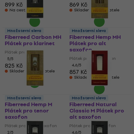
899 Kč
869 Kč
Na cestě
Skladem u dodavatele
Množstevní sleva
Množstevní sleva
Fiberreed Carbon MH
Fiberreed Hemp MH
Plátek pro klarinet
Plátek pro alt
saxofon
Plátek pro klarinet
Plátek pro alt saxofon
5
/5
825 Kč
4,6
/5
857 Kč
Skladem u dodavatele
Skladem u dodavatele
Množstevní sleva
Množstevní sleva
Fiberreed Hemp M
Fiberreed Natural
Plátek pro tenor
Classic M Plátek pro
saxofon
alt saxofon
Plátek pro tenor saxofon
Plátek pro alt saxofon
2
/5
4,6
/5