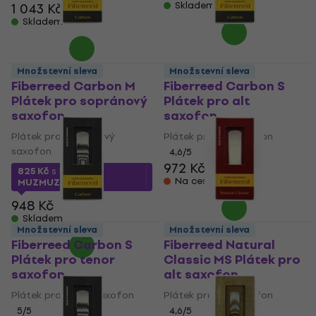
Skladem
1 043 Kč
Skladem
Množstevní sleva
Množstevní sleva
Fiberreed Carbon M
Fiberreed Carbon S
Plátek pro sopránový
Plátek pro alt
saxofon
saxofon
Plátek pro sopránový
Plátek pro alt saxofon
saxofon
4,6
/5
972 Kč
825 Kč
s kódem
Na cestě
MUZMUZ-10
948 Kč
Skladem
Množstevní sleva
Množstevní sleva
Fiberreed Carbon S
Fiberreed Natural
Plátek pro tenor
Classic MS Plátek pro
saxofon
alt saxofon
Plátek pro tenor saxofon
Plátek pro alt saxofon
5
/5
4,6
/5