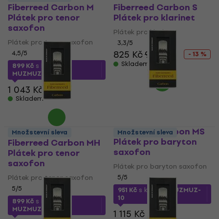
Fiberreed Carbon M
Fiberreed Carbon S
Plátek pro tenor
Plátek pro klarinet
saxofon
Plátek pro klarinet
Plátek pro tenor saxofon
3,3
/5
825 Kč
948 Kč
4,5
/5
- 13 %
Skladem
899 Kč
s kódem
MUZMUZ-10
1 043 Kč
Skladem
Fiberreed Carbon MS
Množstevní sleva
Množstevní sleva
Plátek pro baryton
Fiberreed Carbon MH
saxofon
Plátek pro tenor
saxofon
Plátek pro baryton saxofon
Plátek pro tenor saxofon
5
/5
5
/5
951 Kč
s kódem
MUZMUZ-
10
899 Kč
s kódem
MUZMUZ-10
1 115 Kč