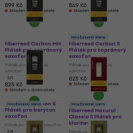
899 Kč
869 Kč
Skladem u dodavatele
Skladem u dodavatele
Množstevní sleva
Fiberreed Carbon MH
Fiberreed Carbon S
Plátek pro sopránový
Plátek pro sopránový
saxofon
saxofon
Plátek pro sopránový
Plátek pro sopránový
saxofon
saxofon
825 Kč
2
/5
825 Kč
Skladem u dodavatele
Skladem u dodavatele
Fiberreed Carbon S
Množstevní sleva
Množstevní sleva
Plátek pro baryton
Fiberreed Natural
saxofon
Classic S Plátek pro
klarinet
Plátek pro baryton saxofon
5
/5
Plátek pro klarinet