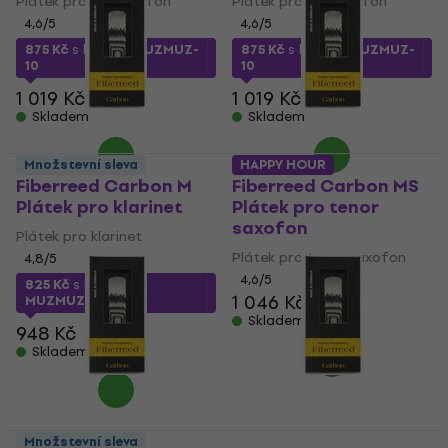
Plátek pro alt saxofon
Plátek pro alt saxofon
4,6
/5
4,6
/5
875 Kč
s kódem
MUZMUZ-
875 Kč
s kódem
MUZMUZ-
10
10
1 019 Kč
1 019 Kč
Skladem
Skladem
Množstevní sleva
HAPPY HOUR
Fiberreed Carbon M
Fiberreed Carbon MS
Plátek pro klarinet
Plátek pro tenor
saxofon
Plátek pro klarinet
Plátek pro tenor saxofon
4,8
/5
4,6
/5
825 Kč
s kódem
1 046 Kč
MUZMUZ-10
Skladem
948 Kč
Skladem
Množstevní sleva