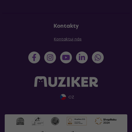
Kontakty
Kontaktuj nás
CZ