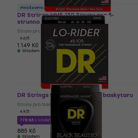
Množstevní sleva
DR Strings MH5-130 Struny pro 5-
strunnou baskytaru
Struny pro 5-strunnou baskytaru
4,6
/5
1 149 Kč
Skladem
DR Strings MH-45 Struny pro baskytaru
Struny pro baskytaru
4,9
/5
778 Kč
s kódem
MUZMUZ-10
885 Kč
Skladem