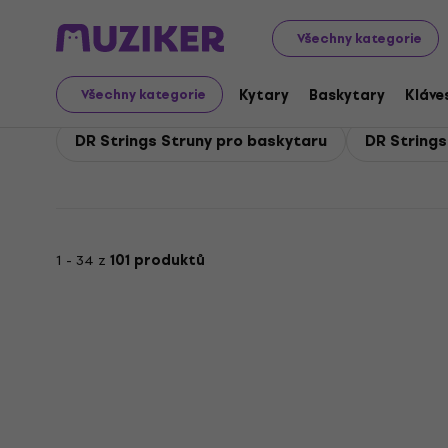
DR Strings
DR Strings Baskytary
Všechny kategorie
DR Strings Baskytary
Kytary
Baskytary
Kláve
Všechny kategorie
DR Strings Struny pro baskytaru
DR Strings
1 - 34 z
101 produktů