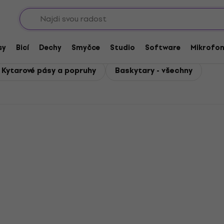
Sho
sy
Bicí
Dechy
Smyčce
Studio
Software
Mikrofo
 Kytarové pásy a popruhy
Baskytary - všechny