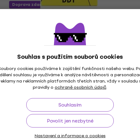
Doprava zdarma
DR Strings DDT-45 Struny pro baskytaru
Struny pro baskytaru
5
/5
799 Kč
s kódem
MUZMUZ-10
933 Kč
Skladem
Souhlas s použitím souborů cookies
Soubory cookies používáme k zajištění funkčnosti našeho webu. P
dělení souhlasu je využíváme k analýze návštěvnosti a personaliza
reklamy na reklamních platformách třetích stran, vždy v souladu 
pravidly o
ochraně osobních údajů
.
DR Strings NWB5-45 Struny pro 5-
strunnou baskytaru
Souhlasím
Struny pro 5-strunnou baskytaru
4,7
/5
Povolit jen nezbytné
1 389 Kč
Skladem
Nastavení a informace o cookies