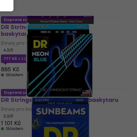
Doprava zdarma
DR Strings NMH-45 Struny pro
baskytaru
Struny pro baskytaru
4,3
/5
777 Kč
s kódem
MUZMUZ-10
885 Kč
Skladem
Doprava zdarma
DR Strings NBB-45 Struny pro baskytaru
Struny pro baskytaru
3,3
/5
1 101 Kč
Skladem