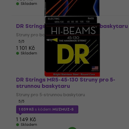
Skladem
DR Strings NOB-45 Struny pro baskytaru
Struny pro baskytaru
5
/5
1 101 Kč
Skladem
DR Strings MR5-45-130 Struny pro 5-
strunnou baskytaru
Struny pro 5-strunnou baskytaru
5
/5
1 039 Kč
s kódem
MUZMUZ-5
1 149 Kč
Skladem