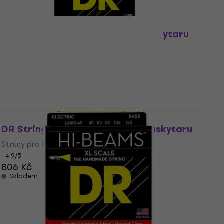
Množstevní sleva
DR Strings MR-45 Struny pro baskytaru
Struny pro baskytaru
4,8
/5
753 Kč
Skladem
DR Strings DDT-55 Struny pro baskytaru
Struny pro baskytaru
4,9
/5
806 Kč
Skladem