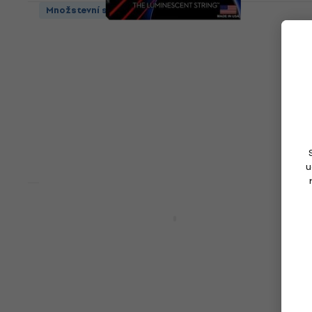
Množstevní sleva
DR Strings NRB-45 Struny pro baskytaru
Struny pro baskytaru
4,9
/5
1 120 Kč
Skladem
u
DR Strings Dragon Skin+ Coated Steel
Medium 45-105 Tapered Multi-Scale
Struny pro baskytaru
Struny pro baskytaru
5
/5
849 Kč
s kódem
MUZMUZ-15