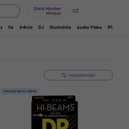
wroomy
Tipy na dárky
Často kladené otázky
Blog
Zóna Muziker
CZ
Přihlásit
ny
PA
Světla
DJ
Sluchátka
Audio Video
Příslušens
Nejoblíbenější
Množstevní sleva