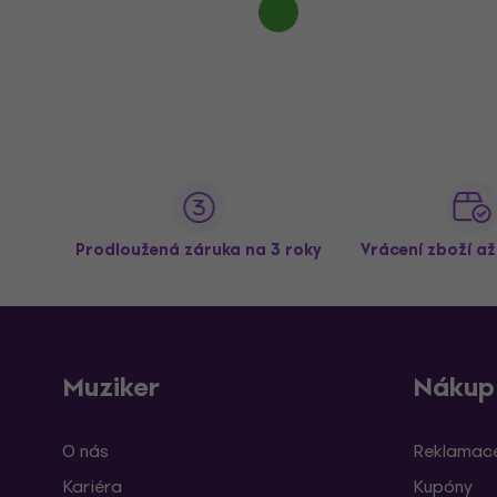
Prodloužená záruka na 3 roky
Vrácení zboží a
Muziker
Nákup
O nás
Reklamace
Kariéra
Kupóny