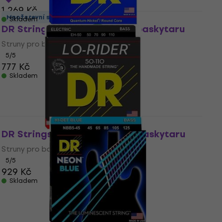
1 269 Kč
Množstevní sleva
Skladem
DR Strings PB-45 Struny pro baskytaru
Struny pro baskytaru
5
/5
777 Kč
Skladem
DR Strings EH-50 Struny pro baskytaru
Struny pro baskytaru
5
/5
929 Kč
Skladem