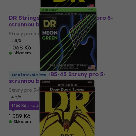
DR Strings MR5-45-125 Struny pro 5-
strunnou baskytaru
Struny pro 5-strunnou baskytaru
4,8
/5
1 068 Kč
Skladem
DR Strings NGB5-45 Struny pro 5-
Množstevní sleva
strunnou baskytaru
Struny pro 5-strunnou baskytaru
4,8
/5
1 166 Kč
s kódem
MUZMUZ-15
1 389 Kč
Skladem