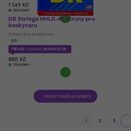
1 149 Kč
Skladem
DR Strings NMLR-45 Struny pro
baskytaru
Struny pro baskytaru
5
/5
783 Kč
s kódem
MUZMUZ-10
885 Kč
Skladem
Načíst další produkty
2
3
1