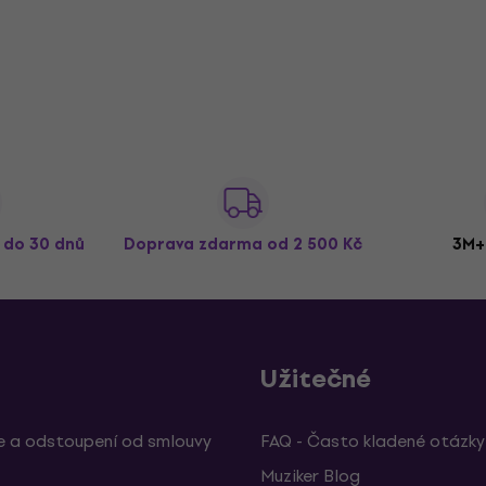
ž do 30 dnů
Doprava zdarma
od 2 500 Kč
3M+
Užitečné
 a odstoupení od smlouvy
FAQ - Často kladené otázky
Muziker Blog