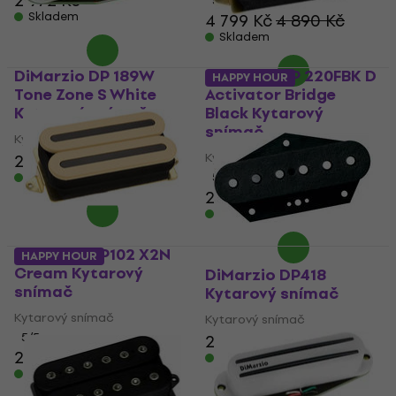
2 972 Kč
5
/5
Skladem
4 799 Kč
4 890 Kč
Skladem
DiMarzio DP 189W
DiMarzio DP 220FBK D
HAPPY HOUR
Tone Zone S White
Activator Bridge
Kytarový snímač
Black Kytarový
snímač
Kytarový snímač
Kytarový snímač
2 655 Kč
Skladem
5
/5
2 837 Kč
2 903 Kč
Skladem
DiMarzio DP102 X2N
HAPPY HOUR
Cream Kytarový
DiMarzio DP418
snímač
Kytarový snímač
Kytarový snímač
Kytarový snímač
5
/5
2 655 Kč
2 919 Kč
Skladem
Skladem