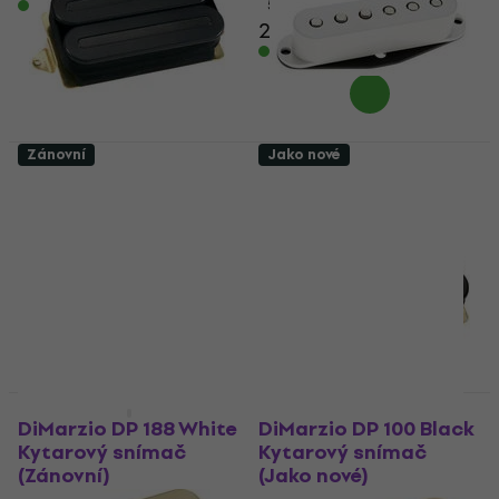
Skladem
5
/5
2 734 Kč
Skladem
Zánovní
Jako nové
DiMarzio DP 102 X2N
DiMarzio
Black Kytarový
DP415AREA58-WH
snímač (Jako nové)
White Kytarový
snímač (Pouze
Kytarový snímač
rozbaleno)
2 612 Kč
2 658 Kč
Kytarový snímač
Skladem
2 316 Kč
2 375,01 Kč
Skladem
Pouze rozbaleno
Jako nové
DiMarzio DP 188 White
DiMarzio DP 100 Black
Kytarový snímač
Kytarový snímač
(Zánovní)
(Jako nové)