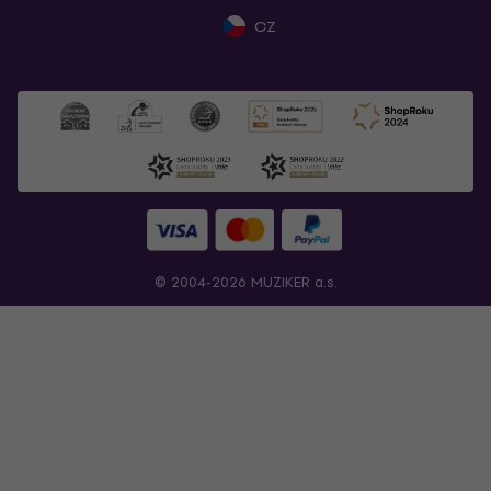
CZ
© 2004-2026 MUZIKER a.s.