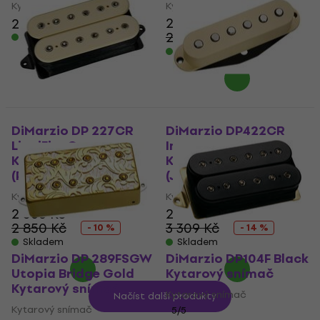
Kytarový snímač
Kytarový snímač
2 290 Kč
2 616 Kč
2 429 Kč
Skladem
- 6 %
Skladem
DiMarzio DP 227CR
DiMarzio DP422CR
LiquiFire Cream
Injector Neck Cream
Kytarový snímač
Kytarový snímač
(Pouze rozbaleno)
(Jako nové)
Kytarový snímač
Kytarový snímač
2 566 Kč
2 837 Kč
2 850 Kč
3 309 Kč
- 10 %
- 14 %
Skladem
Skladem
DiMarzio DP 289FSGW
DiMarzio DP104F Black
Utopia Bridge Gold
Kytarový snímač
Kytarový snímač
Kytarový snímač
Načíst další produkty
Kytarový snímač
5
/5