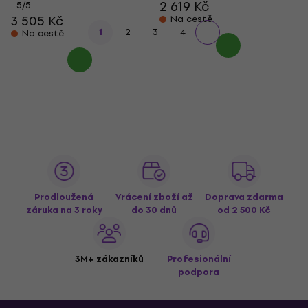
2 619 Kč
5
/5
3 505 Kč
Na cestě
1
2
3
4
Na cestě
Prodloužená
Vrácení zboží až
Doprava zdarma
záruka na 3 roky
do 30 dnů
od 2 500 Kč
3M+ zákazníků
Profesionální
podpora