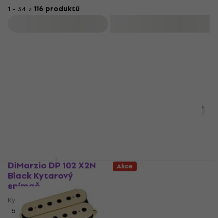
1 - 34 z
116 produktů
Filtrovat
Množstevní sleva
DiMarzio DP 102 X2N
Akce
Black Kytarový
DiMarzio
snímač
DP416AREA61-WH
White Kytarový
Kytarový snímač
snímač
5
/5