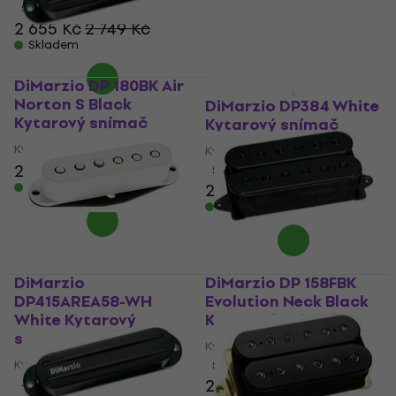
2 655 Kč
5
/5
Skladem
2 655 Kč
2 749 Kč
Skladem
DiMarzio DP 180BK Air
Norton S Black
DiMarzio DP384 White
Kytarový snímač
Kytarový snímač
Kytarový snímač
Kytarový snímač
2 681 Kč
2 767 Kč
5
/5
Skladem
2 650 Kč
Skladem
DiMarzio
DiMarzio DP 158FBK
DP415AREA58-WH
Evolution Neck Black
White Kytarový
Kytarový snímač
snímač
Kytarový snímač
Kytarový snímač
5
/5
2 899 Kč
4,8
/5