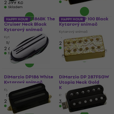
2 399 Kč
Skladem
Skladem
DiMarzio DP 186BK The
DiMarzio DP 100 Black
HAPPY HOUR
HAPPY HOUR
Cruiser Neck Black
Kytarový snímač
Kytarový snímač
Kytarový snímač
Kytarový snímač
4,9
/5
2 650 Kč
5
/5
2 671 Kč
Skladem
Skladem
DiMarzio DP186 White
DiMarzio DP 287FSGW
Kytarový snímač
Utopia Neck Gold
Kytarový snímač
Kytarový snímač
Kytarový snímač
5
/5
2 650 Kč
3 422 Kč
Skladem
Skladem