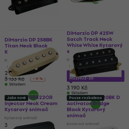
DiMarzio DP 425W
Satch Track Neck
DiMarzio DP 258BK
White White Kytarový
Titan Neck Black
snímač
Kytarový snímač
Kytarový snímač
Kytarový snímač
5
/5
5
/5
2 799 Kč
2 509 Kč
s kódem
3 133 Kč
MUZMUZ-20
- 11 %
Skladem
3 190 Kč
Skladem
DiMarzio DP422CR
DiMarzio DP 220BK D
Jako nové
Pouze rozbaleno
Injector Neck Cream
Activator Bridge
Kytarový snímač
Black Kytarový
snímač
Kytarový snímač
Kytarový snímač
3 855 Kč
3 894 Kč