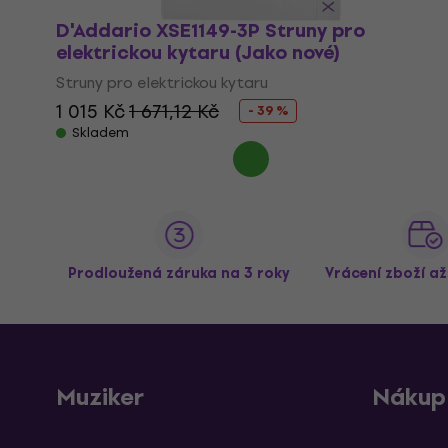
D'Addario XSE1149-3P Struny pro
elektrickou kytaru (Jako nové)
Struny pro elektrickou kytaru
1 015 Kč
1 671,12 Kč
- 39 %
Skladem
Prodloužená záruka na 3 roky
Vrácení zboží a
Muziker
Nákup