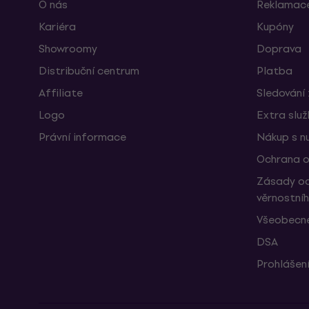
O nás
Reklamace
Kariéra
Kupóny
Showroomy
Doprava
Distribuční centrum
Platba
Affiliate
Sledování 
Logo
Extra slu
Právní informace
Nákup s n
Ochrana o
Zásady oc
věrnostní
Všeobecné
DSA
Prohlášení