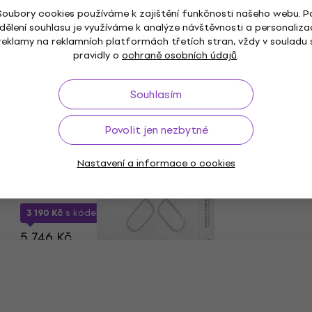
Struny pro elektrickou kytaru
Soubory cookies používáme k zajištění funkčnosti našeho webu. P
dělení souhlasu je využíváme k analýze návštěvnosti a personaliza
681 Kč
977 Kč
- 30 %
reklamy na reklamních platformách třetích stran, vždy v souladu 
Skladem
pravidly o
ochraně osobních údajů
.
Souhlasím
Jako nové
Povolit jen nezbytné
D'Addario EXL115-B25 Struny pro
elektrickou kytaru
Nastavení a informace o cookies
Struny pro elektrickou kytaru
4,3
/5
3 190 Kč
s kódem
MUZMUZ-40
5 746 Kč
Skladem
D'Addario XSE1156 Struny pro elektrickou
kytaru (Jako nové)
Struny pro elektrickou kytaru