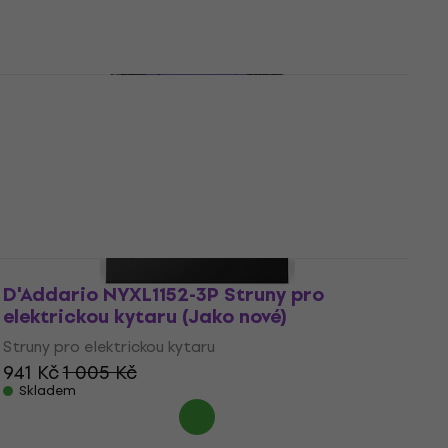
412 Kč
446 Kč
Skladem
Jako nové
D'Addario EXP115 Struny pro elektrickou
kytaru (Jako nové)
Struny pro elektrickou kytaru
205 Kč
232 Kč
Skladem
D'Addario NYXL1152-3P Struny pro
elektrickou kytaru (Jako nové)
Struny pro elektrickou kytaru
941 Kč
1 005 Kč
Skladem