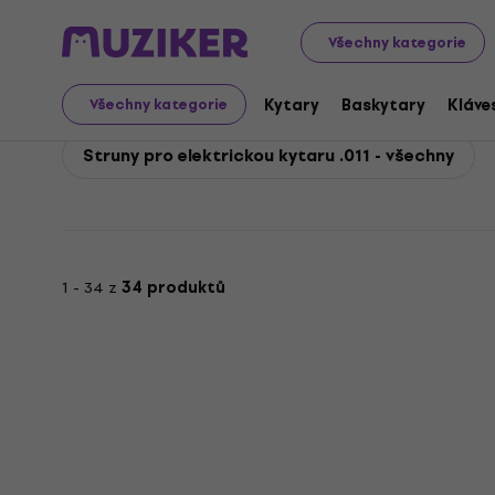
D'Addario
Kytary
Struny pro kytary
Struny pro elek
Všechny kategorie
D'Addario Struny pro el
Kytary
Baskytary
Kláve
Všechny kategorie
Struny pro elektrickou kytaru .011 - všechny
1 - 34 z
34 produktů