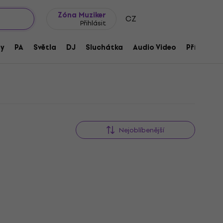
wroomy
Tipy na dárky
Často kladené otázky
Blog
Zóna Muziker
CZ
Přihlásit
ny
PA
Světla
DJ
Sluchátka
Audio Video
Příslušens
Nejoblíbenější