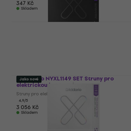
347 Kč
Skladem
D'Addario XTE1149 Struny pro
elektrickou kytaru (Jako nové)
Struny pro elektrickou kytaru
293 Kč
296,01 Kč
Skladem
D'Addario NYXL1149 SET Struny pro
Jako nové
elektrickou kytaru
Struny pro elektrickou kytaru
4,9
/5
3 056 Kč
Skladem