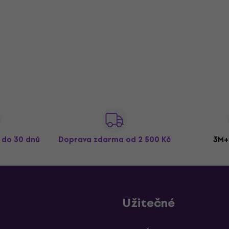
ž do 30 dnů
Doprava zdarma
od 2 500 Kč
3M+
Užitečné