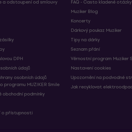
 a odstoupení od smlouvy
FAQ - Často kladené otázky
Muziker Blog
Koncerty
Dárkový poukaz Muziker
zásilky
Tipy na dárky
žby
Seznam přání
ulovou DPH
Věrnostní program Muziker 
sobních údajů
Nastavení cookies
hrany osobních údajů
Upozornění na podvodné st
ho programu MUZIKER Smile
Jak recyklovat elektroodpa
 obchodní podmínky
 o přístupnosti