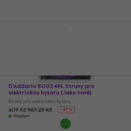
347 Kč
Skladem
D'Addario NYXL1152 SET Struny pro
Jako nové
elektrickou kytaru
Struny pro elektrickou kytaru
4,8
/5
3 145 Kč
Skladem
D'Addario ECG24PL Struny pro
elektrickou kytaru (Jako nové)
Struny pro elektrickou kytaru
609 Kč
967,23 Kč
- 37 %
Skladem