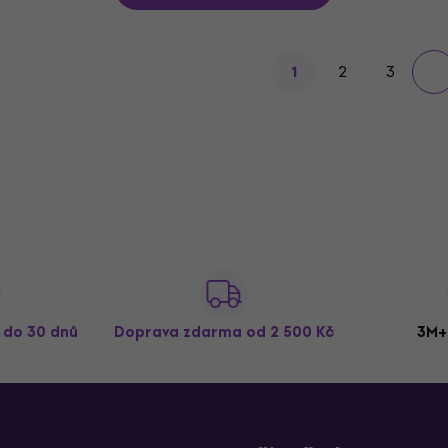
2
3
1
ž do 30 dnů
Doprava zdarma
od 2 500 Kč
3M+