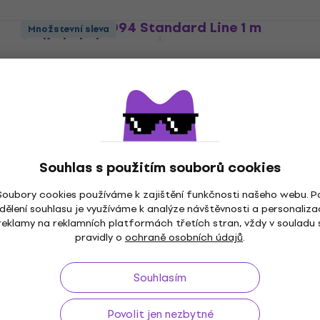
Cascha HH 2094 Standard Line 1 m
Množstevní sleva
Audio kabel
Audio kabel
4,6
/5
181 Kč
184 Kč
Skladem
Souhlas s použitím souborů cookies
Soubory cookies používáme k zajištění funkčnosti našeho webu. P
dělení souhlasu je využíváme k analýze návštěvnosti a personaliza
reklamy na reklamních platformách třetích stran, vždy v souladu 
pravidly o
ochraně osobních údajů
.
4 variant
Cascha Standard Line Microphone
Cable Red Žlutá
Souhlasím
Mikrofonní kabel
4,9
/5
Povolit jen nezbytné