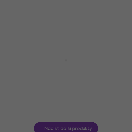
4,9
/5
249 Kč
Skladem
4 variant
Cascha Standard Line Microphone
Cable Red Červená
Mikrofonní kabel
4,9
/5
169 Kč
Skladem
Načíst další produkty