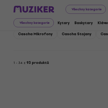
Cascha
Cascha Zvuková technika
Všechny kategorie
Cascha Zvuková techn
Kytary
Baskytary
Kláve
Všechny kategorie
Cascha Mikrofony
Cascha Stojany
Cas
1 - 34 z
93 produktů