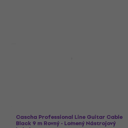
249 Kč
Skladem
Množstevní sleva
Cascha HH5080 Vokální dynamický
mikrofon
Vokální dynamický mikrofon
4
/5
765 Kč
Skladem
Cascha Professional Line Guitar Cable
Black 9 m Rovný - Lomený Nástrojový