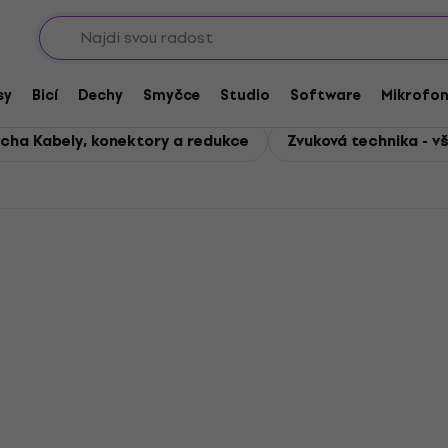
Sho
ika
sy
Bicí
Dechy
Smyčce
Studio
Software
Mikrofo
cha Kabely, konektory a redukce
Zvuková technika - v