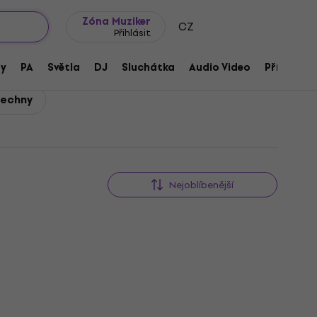
wroomy
Tipy na dárky
Často kladené otázky
Blog
Zóna Muziker
CZ
Přihlásit
ny
PA
Světla
DJ
Sluchátka
Audio Video
Příslušens
šechny
Nejoblíbenější