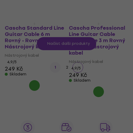
319 Kč
319 Kč
Skladem
Skladem
Cascha Standard Line
Cascha Professional
Guitar Cable 6 m
Line Guitar Cable
Rovný - Rovný
Tweed Blue 3 m Rovný
Načíst další produkty
Nástrojový kabel
- Rovný Nástrojový
kabel
Nástrojový kabel
Nástrojový kabel
4,9
/5
1
2
249 Kč
4,9
/5
249 Kč
Skladem
Skladem