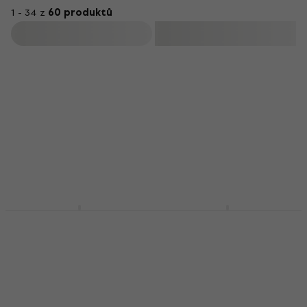
1 - 34 z
60 produktů
Filtrovat
Cascha HH 2037
Cascha HH 2038
Kapodastr pro kytaru
Kapodastr pro
klasickou kytaru
Kapodastr pro kytaru
Kapodastr pro klasickou
4,8
/5
176 Kč
kytaru
Skladem
4,8
/5