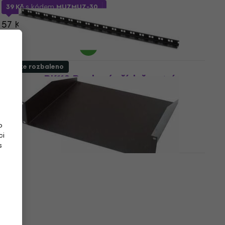
39 Kč
s kódem
MUZMUZ-30
57 Kč
Skladem
Pouze rozbaleno
Bespeco RK110 Rackové příslušenství
(Jako nové)
Rackové příslušenství
278 Kč
314 Kč
o
Skladem
ci
s
Bespeco PR2K Rackové příslušenství
(Pouze rozbaleno)
Rackové příslušenství
852 Kč
921 Kč
Skladem