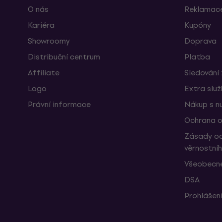
O nás
Reklamace
Kariéra
Kupóny
Showroomy
Doprava
Distribuční centrum
Platba
Affiliate
Sledování 
Logo
Extra slu
Právní informace
Nákup s n
Ochrana o
Zásady oc
věrnostní
Všeobecné
DSA
Prohlášení