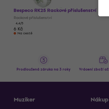
Bespeco RK25 Rackové příslušenství
Rackové příslušenství
4,4
/5
6 Kč
Na cestě
Prodloužená záruka na 3 roky
Vrácení zboží a
Muziker
Nákup