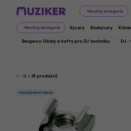
Bespeco
Bespeco DJ Technika
Všechny kategorie
Bespeco DJ Technika
Kytary
Baskytary
Kláve
Všechny kategorie
Bespeco Obaly a kufry pro DJ techniku
DJ -
1 - 18 z
18 produktů
Množstevní sleva