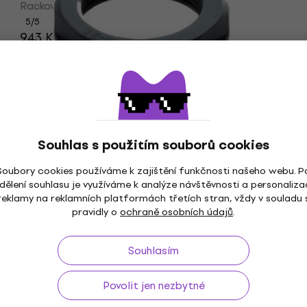
Rackové příslušenství
5
/5
943 Kč
961 Kč
Skladem
Bespeco CND21 Rackové příslušenství
Jako nové
Rackové příslušenství
16 Kč
s kódem
MUZMUZ-30
Souhlas s použitím souborů cookies
24 Kč
Skladem
Soubory cookies používáme k zajištění funkčnosti našeho webu. P
dělení souhlasu je využíváme k analýze návštěvnosti a personaliza
reklamy na reklamních platformách třetích stran, vždy v souladu 
pravidly o
ochraně osobních údajů
.
Bespeco CRO23EX Rackový kufr (Jako
nové)
Souhlasím
Rackový kufr
Povolit jen nezbytné
2 719 Kč
3 030,39 Kč
- 10 %
Skladem