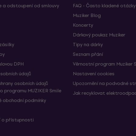
 a odstoupení od smlouvy
FAQ - Často kladené otázky
Muziker Blog
Koncerty
Dárkový poukaz Muziker
zásilky
Tipy na dárky
žby
Seznam přání
ulovou DPH
Věrnostní program Muziker 
sobních údajů
Nastavení cookies
hrany osobních údajů
Upozornění na podvodné st
ho programu MUZIKER Smile
Jak recyklovat elektroodpa
 obchodní podmínky
 o přístupnosti