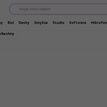
Sho
sy
Bicí
Dechy
Smyčce
Studio
Software
Mikrofo
 všechny