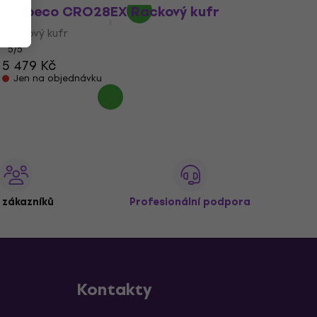
Bespeco CRO28EX Rackový kufr
Rackový kufr
5
/5
5 479 Kč
Jen na objednávku
 zákazníků
Profesionální podpora
Kontakty