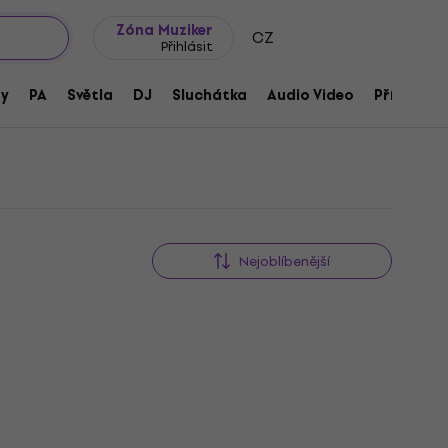
wroomy
Tipy na dárky
Často kladené otázky
Blog
Zóna Muziker
CZ
Přihlásit
ny
PA
Světla
DJ
Sluchátka
Audio Video
Příslušens
Nejoblíbenější
Akce