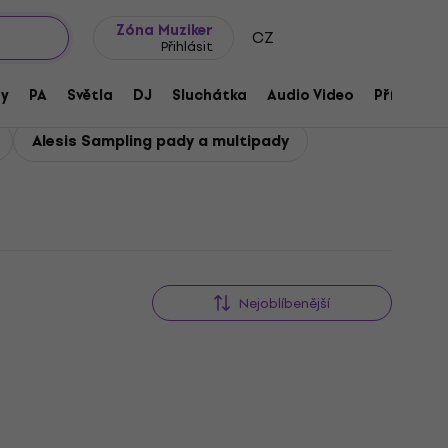
wroomy
Tipy na dárky
Často kladené otázky
Blog
Zóna Muziker
CZ
Přihlásit
ny
PA
Světla
DJ
Sluchátka
Audio Video
Příslušens
Alesis Sampling pady a multipady
Nejoblíbenější