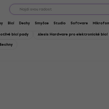
Sho
sy
Bicí
Dechy
Smyčce
Studio
Software
Mikrofo
otlivé bicí pady
Alesis Hardware pro elektronické bicí
všechny