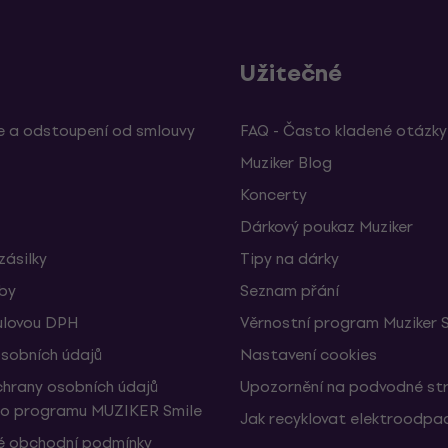
Užitečné
 a odstoupení od smlouvy
FAQ - Často kladené otázky
Muziker Blog
Koncerty
Dárkový poukaz Muziker
zásilky
Tipy na dárky
žby
Seznam přání
ulovou DPH
Věrnostní program Muziker 
sobních údajů
Nastavení cookies
hrany osobních údajů
Upozornění na podvodné st
ho programu MUZIKER Smile
Jak recyklovat elektroodpa
 obchodní podmínky