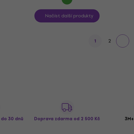
Načíst další produkty
2
1
ž do 30 dnů
Doprava zdarma
od 2 500 Kč
3M+