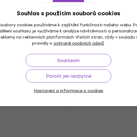
Elektronická bicí sada
Elektronická bicí sada
Souhlas s použitím souborů cookies
4,3
/5
22 090 Kč
Soubory cookies používáme k zajištění funkčnosti našeho webu. P
Skladem
dělení souhlasu je využíváme k analýze návštěvnosti a personaliza
reklamy na reklamních platformách třetích stran, vždy v souladu 
Basic SET
pravidly o
ochraně osobních údajů
.
Alesis Nitro Amp Pro Ozvučení pro
elektronické bicí (Pouze rozbaleno)
Souhlasím
Ozvučení pro elektronické bicí
4 503 Kč
Povolit jen nezbytné
Skladem
Nastavení a informace o cookies
Basic SET
Alesis SamplePad Pro Basic SET
Elektronický bicí pad
Elektronický bicí pad
4,3
/5