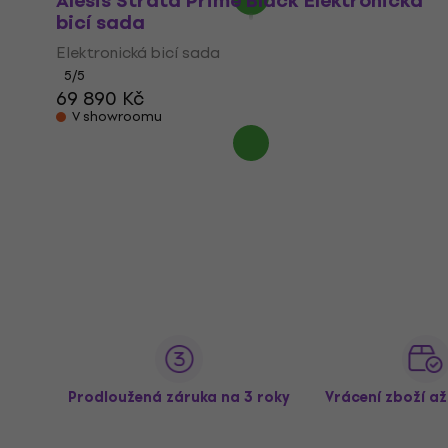
Alesis Strata Prime Black Elektronická
bicí sada
Elektronická bicí sada
5
/5
69 890 Kč
V showroomu
Prodloužená záruka na 3 roky
Vrácení zboží a