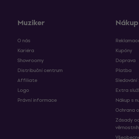
Muziker
Nákup
O nás
Reklamace
Kariéra
Kupóny
Showroomy
Doprava
Distribuční centrum
Platba
Affiliate
Sledování 
Logo
Extra slu
Právní informace
Nákup s n
Ochrana o
Zásady oc
věrnostní
Všeobecné