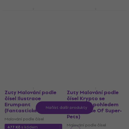
799 Kč
Skladem
Zuty Malování podle
Zuty Malování podle
čísel Sirius Black
čísel Londýnský
(Harry Potter)
autobus
Malování podle čísel
Malování podle čísel
452 Kč
s kódem
345 Kč
s kódem
MUZMUZ-40
MUZMUZ-40
799 Kč
609 Kč
Skladem
Skladem
Zuty Malování podle
Zuty Malování podle
čísel Ilustrace
čísel Krypto se
Erumpant
škodolibě pohledem
Načíst další produkty
(Fantastické zvěře)
(DC League Of Super-
Pets)
Malování podle čísel
Malování podle čísel
477 Kč
s kódem