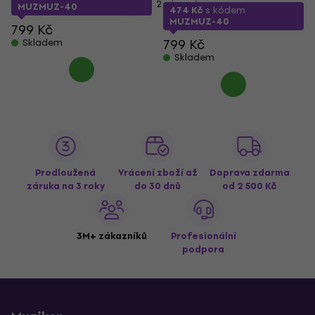
1
2
MUZMUZ-40
474 Kč
s kódem
MUZMUZ-40
799 Kč
799 Kč
Skladem
Skladem
Prodloužená
Vrácení zboží až
Doprava zdarma
záruka na 3 roky
do 30 dnů
od 2 500 Kč
3M+ zákazníků
Profesionální
podpora