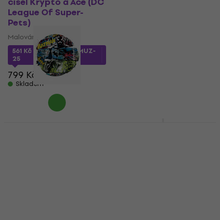
čísel Krypto a Ace (DC
čísel Ginny s hůlkou
League Of Super-
(Harry Potter)
Pets)
Malování podle čísel
Malování podle čísel
568 Kč
s kódem
MUZMUZ-
25
561 Kč
s kódem
MUZMUZ-
25
799 Kč
799 Kč
Skladem
Skladem
Zuty Malování podle
Zuty Malování podle
čísel Batman Komiks
čísel Plakát Ruka s
hůlkou ve
Malování podle čísel
Scamanderově kufru
401 Kč
s kódem
MUZMUZ-
(Fantastické zvěře)
45
Malování podle čísel
760 Kč
475 Kč
s kódem
Skladem
MUZMUZ-40