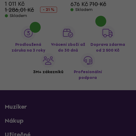
1 011 Kč
676 Kč
710 Kč
1 286,01 Kč
- 21 %
Skladem
Skladem
Prodloužená
Vrácení zboží až
Doprava zdarma
záruka na 3 roky
do 30 dnů
od 2 500 Kč
3M+ zákazníků
Profesionální
podpora
Muziker
Nákup
Užitečné