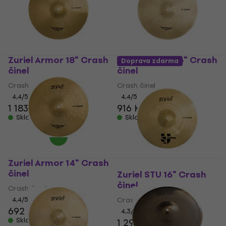
Zuriel Armor 18" Crash
Zuriel Armor 16" Crash
Doprava zdarma
činel
činel
Crash činel
Crash činel
4,4
/5
4,4
/5
1 183 Kč
916 Kč
Skladem
Skladem
Zuriel Armor 14" Crash
činel
Zuriel STU 16" Crash
činel
Crash činel
4,4
/5
Crash činel
692 Kč
4,3
/5
Skladem
1 299 Kč