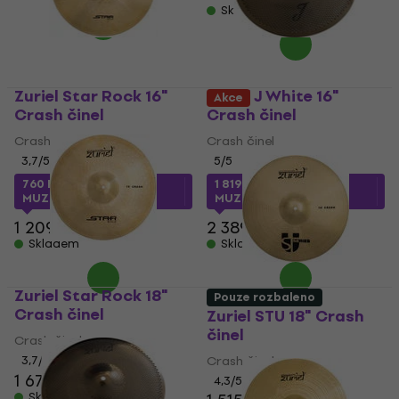
Skladem
Zuriel Star Rock 16"
Zuriel J White 16"
Akce
Crash činel
Crash činel
Crash činel
Crash činel
3,7
/5
5
/5
760 Kč
s kódem
1 819 Kč
s kódem
MUZMUZ-35
MUZMUZ-20
1 209 Kč
2 389 Kč
Skladem
Skladem
Zuriel Star Rock 18"
Pouze rozbaleno
Crash činel
Zuriel STU 18" Crash
činel
Crash činel
3,7
/5
Crash činel
1 675 Kč
4,3
/5
Skladem