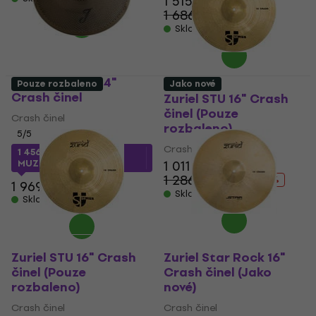
1 515 Kč
1 686 Kč
- 10 %
Skladem
Zuriel J White 14"
Pouze rozbaleno
Jako nové
Crash činel
Zuriel STU 16" Crash
činel (Pouze
Crash činel
rozbaleno)
5
/5
Crash činel
1 456 Kč
s kódem
MUZMUZ-25
1 011 Kč
1 286,01 Kč
- 21 %
1 969 Kč
Skladem
Skladem
Zuriel STU 16" Crash
Zuriel Star Rock 16"
činel (Pouze
Crash činel (Jako
rozbaleno)
nové)
Crash činel
Crash činel