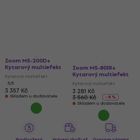
Kytarový multiefekt
Kytarový multiefekt
Kytarový multiefekt
Kytarový multiefekt
5
/5
5
/5
8 389 Kč
15 990 Kč
Skladem
Skladem
Zoom MS-200D+
Kytarový multiefekt
Zoom MS-80IR+
Kytarový multiefekt
Kytarový multiefekt
5
/5
Kytarový multiefekt
3 357 Kč
3 281 Kč
Skladem u dodavatele
3 560 Kč
- 8 %
Skladem u dodavatele
Prodloužená
Vrácení zboží až
Doprava zdarma