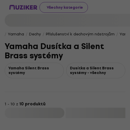
Všechny kategorie
Yamaha
Dechy
Příslušenství k dechovým nástrojům
Yamah
Yamaha Dusítka a Silent
Brass systémy
Yamaha Silent Brass
Dusítka a Silent Brass
systémy
systémy - všechny
1 - 10 z
10 produktů
Filtrovat