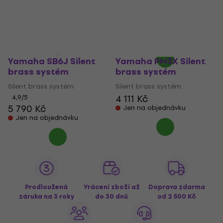
nové)
3 666 Kč
3 715 Kč
Skladem
Silent brass systém
3 034 Kč
3 174 Kč
Skladem
Yamaha SB6J Silent
Yamaha PM3X Silent
brass systém
brass systém
Silent brass systém
Silent brass systém
4 111 Kč
4,9
/5
5 790 Kč
Jen na objednávku
Jen na objednávku
Prodloužená
Vrácení zboží až
Doprava zdarma
záruka na 3 roky
do 30 dnů
od 2 500 Kč