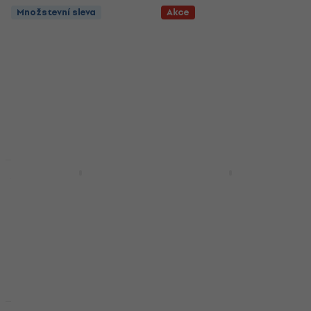
Množstevní sleva
Akce
Novinka
Množstevní sleva
Yamaha DBR12 Aktivní
Yamaha DBR10 Aktivní
reprobox
reprobox
Aktivní reprobox
Aktivní reprobox
4,9
/5
4,9
/5
9 799 Kč
11 290 Kč
10 290 Kč
Skladem
- 5 %
Skladem
Množstevní sleva