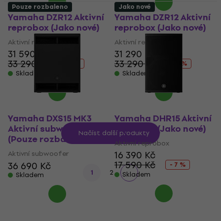
Pouze rozbaleno
Jako nové
Yamaha DZR12 Aktivní
Yamaha DZR12 Aktivní
reprobox (Jako nové)
reprobox (Jako nové)
Aktivní reprobox
Aktivní reprobox
31 590 Kč
31 290 Kč
33 290 Kč
33 290 Kč
- 5 %
- 6 %
Skladem
Skladem
Yamaha DXS15 MK3
Yamaha DHR15 Aktivní
Aktivní subwoofer
reprobox (Jako nové)
Načíst další produkty
(Pouze rozbaleno)
Aktivní reprobox
Aktivní subwoofer
16 390 Kč
17 590 Kč
36 690 Kč
- 7 %
1
2
Skladem
Skladem