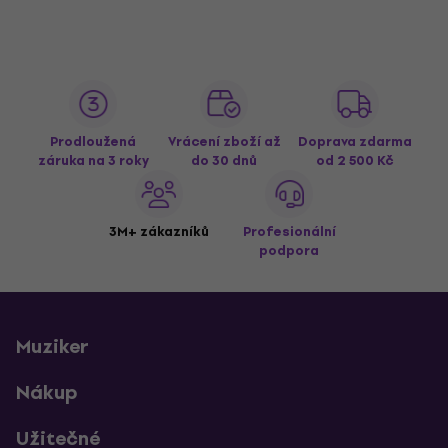
Prodloužená
Vrácení zboží až
Doprava zdarma
záruka na 3 roky
do 30 dnů
od 2 500 Kč
3M+ zákazníků
Profesionální
podpora
Muziker
Nákup
Užitečné