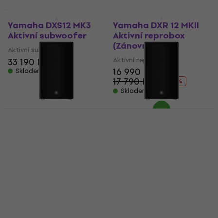
Jako nové
Jako nové
Yamaha DXS12 MK3
Yamaha DXR 12 MKII
Aktivní subwoofer
Aktivní reprobox
(Zánovní)
Aktivní subwoofer
Aktivní reprobox
33 190 Kč
16 990 Kč
Skladem
17 790 Kč
- 5 %
Skladem
Pouze rozbaleno
Yamaha DZR10 Aktivní
Yamaha DZR10 Aktivní
reprobox (Jako nové)
reprobox (Jako nové)
Aktivní reprobox
Aktivní reprobox
27 490 Kč
27 490 Kč
32 066,10 Kč
32 066,10 Kč
- 14 %
- 14 %
Skladem
Skladem