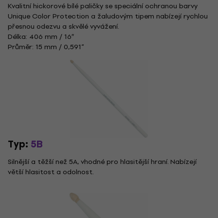
Kvalitní hickorové bílé paličky se speciální ochranou barvy
Unique Color Protection a žaludovým tipem nabízejí rychlou
přesnou odezvu a skvělé vyvážení.
Délka: 406 mm / 16″
Průměr: 15 mm / 0,591“
Typ:
5B
Silnější a těžší než 5A, vhodné pro hlasitější hraní. Nabízejí
větší hlasitost a odolnost.