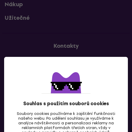
Nákup
Užitečné
Kontakty
Kontaktuj nás
Souhlas s použitím souborů cookies
Soubory cookies používáme k zajištění funkčnosti
CZ
našeho webu. Po udělení souhlasu je využíváme k
analýze návštěvnosti a personalizaci reklamy na
reklamních platformách třetích stran, vždy v