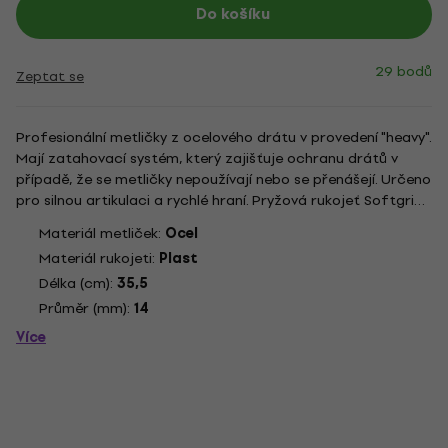
Do košíku
29 bodů
Zeptat se
Profesionální metličky z ocelového drátu v provedení "heavy".
Mají zatahovací systém, který zajišťuje ochranu drátů v
případě, že se metličky nepoužívají nebo se přenášejí. Určeno
pro silnou artikulaci a rychlé hraní. Pryžová rukojeť Softgrip
zajišťuje stabilní úchop.
Materiál metliček:
Ocel
Materiál rukojeti:
Plast
Délka (cm):
35,5
Průměr (mm):
14
Více