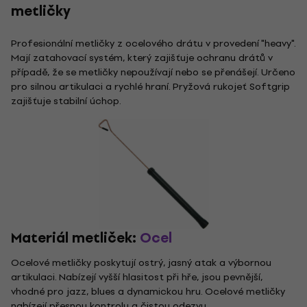
metličky
Profesionální metličky z ocelového drátu v provedení "heavy".
Mají zatahovací systém, který zajišťuje ochranu drátů v
případě, že se metličky nepoužívají nebo se přenášejí. Určeno
pro silnou artikulaci a rychlé hraní. Pryžová rukojeť Softgrip
zajišťuje stabilní úchop.
Materiál metliček:
Ocel
Ocelové metličky poskytují ostrý, jasný atak a výbornou
artikulaci. Nabízejí vyšší hlasitost při hře, jsou pevnější,
vhodné pro jazz, blues a dynamickou hru. Ocelové metličky
nabízejí přesnou kontrolu a čistou odezvu.