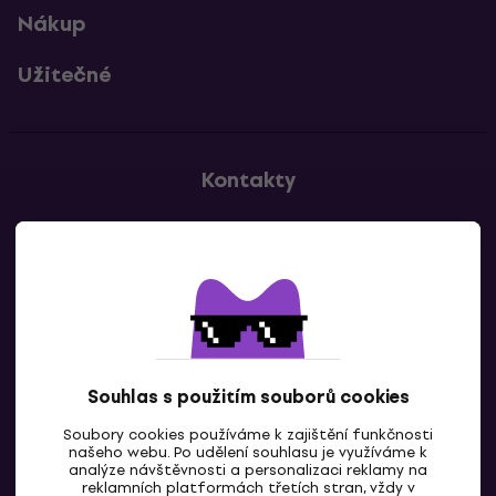
Nákup
Užitečné
Kontakty
Kontaktuj nás
Souhlas s použitím souborů cookies
Soubory cookies používáme k zajištění funkčnosti
CZ
našeho webu. Po udělení souhlasu je využíváme k
analýze návštěvnosti a personalizaci reklamy na
reklamních platformách třetích stran, vždy v