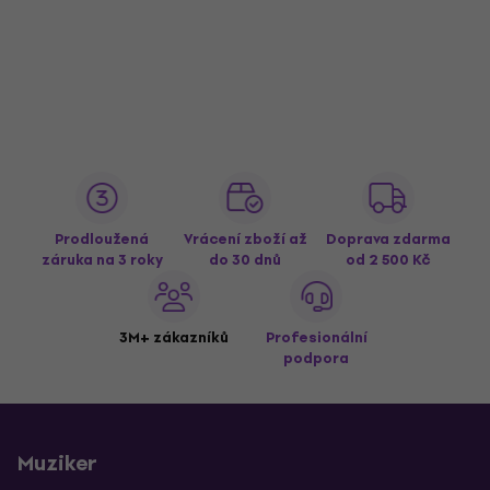
Prodloužená
Vrácení zboží až
Doprava zdarma
záruka na 3 roky
do 30 dnů
od 2 500 Kč
3M+ zákazníků
Profesionální
podpora
Muziker