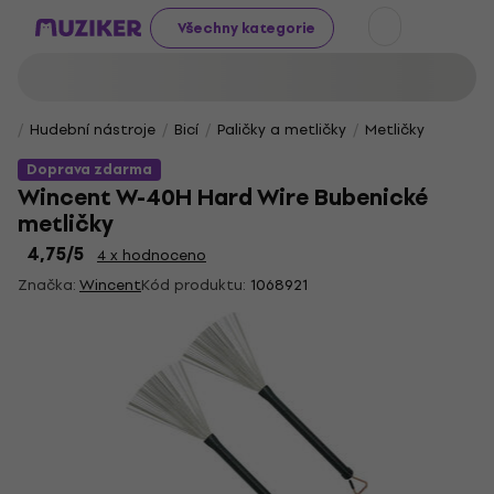
Všechny kategorie
Hudební nástroje
Bicí
Paličky a metličky
Metličky
Doprava zdarma
Wincent W-40H Hard Wire Bubenické
metličky
4,75
/5
4 x hodnoceno
Značka:
Wincent
Kód produktu:
1068921