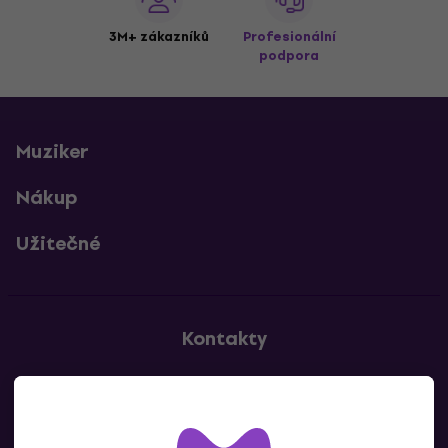
3M+ zákazníků
Profesionální
podpora
Muziker
Nákup
Užitečné
Kontakty
Kontaktuj nás