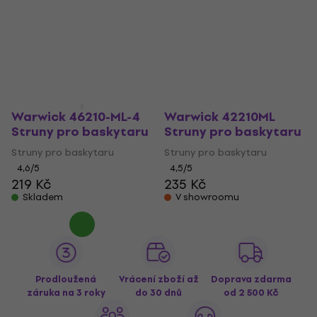
Warwick 46210-ML-4
Warwick 42210ML
Struny pro baskytaru
Struny pro baskytaru
Struny pro baskytaru
Struny pro baskytaru
4,6
/5
4,5
/5
219 Kč
235 Kč
Skladem
V showroomu
Prodloužená
Vrácení zboží až
Doprava zdarma
záruka na 3 roky
do 30 dnů
od 2 500 Kč