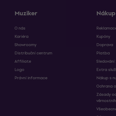
Muziker
Nákup
O nás
Reklamace
Kariéra
Kupóny
Showroomy
Doprava
Distribuční centrum
Platba
Affiliate
Sledování 
Logo
Extra slu
Právní informace
Nákup s n
Ochrana o
Zásady oc
věrnostní
Všeobecné