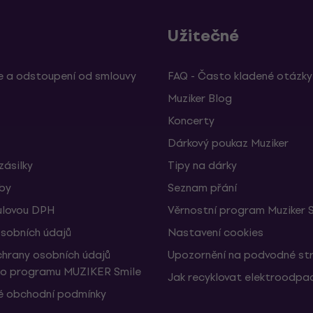
Užitečné
 a odstoupení od smlouvy
FAQ - Často kladené otázky
Muziker Blog
Koncerty
Dárkový poukaz Muziker
zásilky
Tipy na dárky
žby
Seznam přání
ulovou DPH
Věrnostní program Muziker 
sobních údajů
Nastavení cookies
hrany osobních údajů
Upozornění na podvodné st
ho programu MUZIKER Smile
Jak recyklovat elektroodpa
 obchodní podmínky