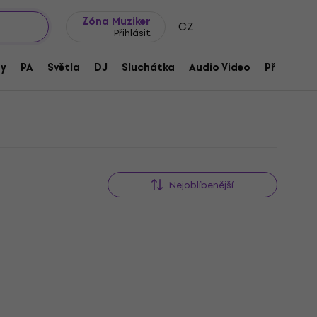
wroomy
Tipy na dárky
Často kladené otázky
Blog
Zóna Muziker
CZ
Přihlásit
ny
PA
Světla
DJ
Sluchátka
Audio Video
Příslušens
Nejoblíbenější