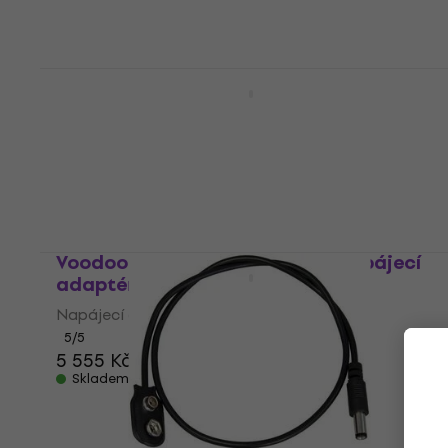
Voodoo Lab Pedal Power X4 Napájecí
adaptér
Napájecí adaptér
5
/5
3 333 Kč
Skladem
Voodoo Lab Pedal Power 4x4 Napájecí
adaptér
Napájecí adaptér
5
/5
5 555 Kč
Skladem