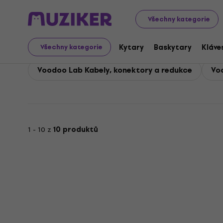
Voodoo Lab
Voodoo Lab Příslušenství
Všechny kategorie
Voodoo Lab Příslušenst
Kytary
Baskytary
Kláve
Všechny kategorie
Voodoo Lab Kabely, konektory a redukce
Vo
1 - 10 z
10 produktů