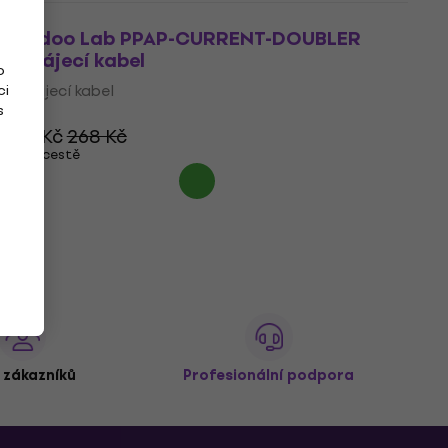
Voodoo Lab PPAP-CURRENT-DOUBLER
Napájecí kabel
o
Napájecí kabel
ci
s
5
/5
265 Kč
268 Kč
Na cestě
 zákazníků
Profesionální podpora