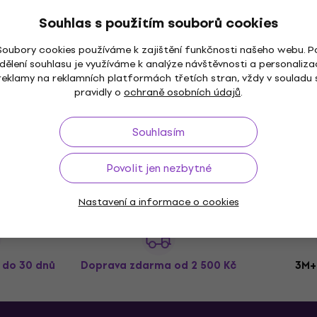
Voodoo Lab Pedal Power 3 Napájecí
Souhlas s použitím souborů cookies
adaptér
Napájecí adaptér
Soubory cookies používáme k zajištění funkčnosti našeho webu. P
4,9
/5
dělení souhlasu je využíváme k analýze návštěvnosti a personaliza
6 098 Kč
reklamy na reklamních platformách třetích stran, vždy v souladu 
Na cestě
pravidly o
ochraně osobních údajů
.
Souhlasím
Povolit jen nezbytné
Nastavení a informace o cookies
ž do 30 dnů
Doprava zdarma
od 2 500 Kč
3M+