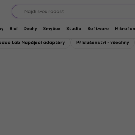
Sho
ví
sy
Bicí
Dechy
Smyčce
Studio
Software
Mikrofo
odoo Lab Napájecí adaptéry
Příslušenství - všechny