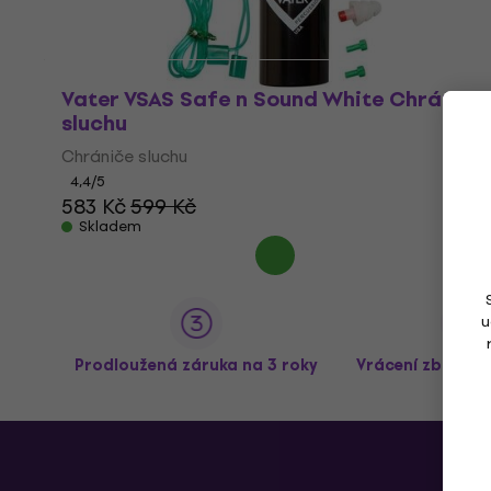
Vater VSAS Safe n Sound White Chrániče
sluchu
Chrániče sluchu
4,4
/5
583 Kč
599 Kč
Skladem
u
Prodloužená záruka na 3 roky
Vrácení zboží a