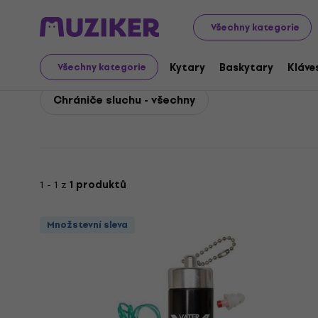
Vater
Sluchátka
Vater Chrániče sluchu
Všechny kategorie
Vater Chrániče sluchu
Kytary
Baskytary
Kláve
Všechny kategorie
Chrániče sluchu - všechny
1 - 1 z
1 produktů
Množstevní sleva