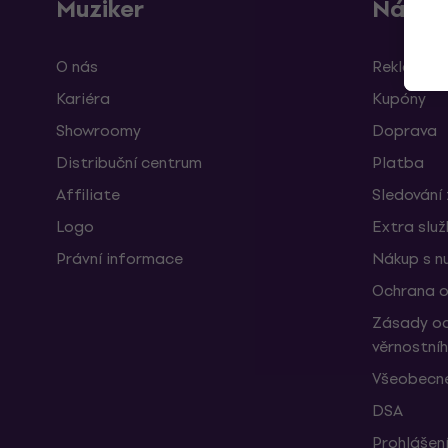
Muziker
Nákup
O nás
Reklamace
Kariéra
Kupóny
Showroomy
Doprava
Distribuční centrum
Platba
Affiliate
Sledování 
Logo
Extra slu
Právní informace
Nákup s n
Ochrana o
Zásady oc
věrnostní
Všeobecné
DSA
Prohlášení