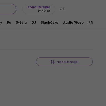
wroomy
Tipy na dárky
Často kladené otázky
Blog
Zóna Muziker
CZ
Přihlásit
ny
PA
Světla
DJ
Sluchátka
Audio Video
Příslušens
Nejoblíbenější