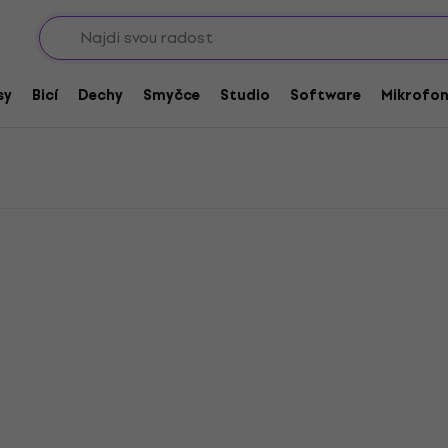
Sho
sy
Bicí
Dechy
Smyčce
Studio
Software
Mikrofo