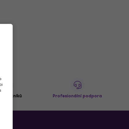
o
ci
s
 zákazníků
Profesionální podpora