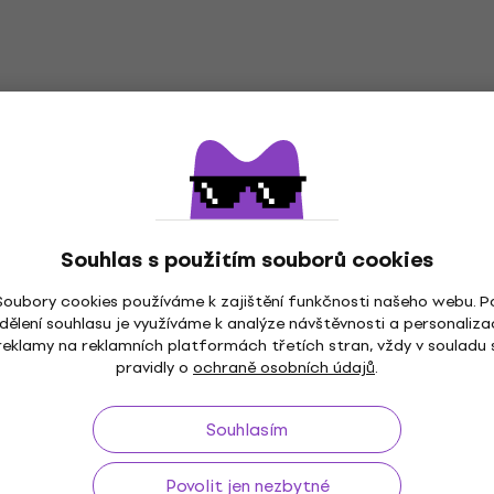
Souhlas s použitím souborů cookies
Soubory cookies používáme k zajištění funkčnosti našeho webu. P
dělení souhlasu je využíváme k analýze návštěvnosti a personaliza
reklamy na reklamních platformách třetích stran, vždy v souladu 
pravidly o
ochraně osobních údajů
.
ž do 30 dnů
Doprava zdarma
od 2 500 Kč
3M+
Souhlasím
Povolit jen nezbytné