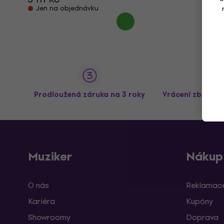
Jen na objednávku
Prodloužená záruka na 3 roky
Vrácení zboží a
Muziker
Nákup
O nás
Reklamace
Kariéra
Kupóny
Showroomy
Doprava