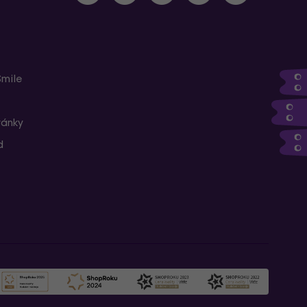
Smile
ránky
d