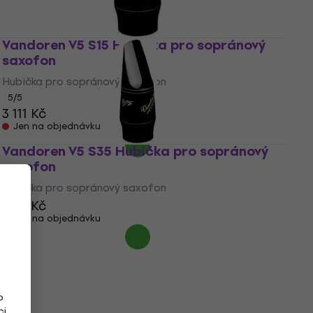
Vandoren V5 S15 Hubička pro sopránový
saxofon
Hubička pro sopránový saxofon
5
/5
3 111 Kč
Jen na objednávku
Vandoren V5 S35 Hubička pro sopránový
saxofon
Hubička pro sopránový saxofon
3 111 Kč
Jen na objednávku
o
ci