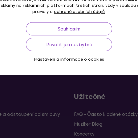
reklamy na reklamních platformách třetích stran, vždy v souladu 
Jen na objednávku
pravidly o
ochraně osobních údajů
.
Souhlasím
Povolit jen nezbytné
ž do 30 dnů
Doprava zdarma
od 2 500 Kč
3M+
Nastavení a informace o cookies
Užitečné
 a odstoupení od smlouvy
FAQ - Často kladené otázky
Muziker Blog
Koncerty