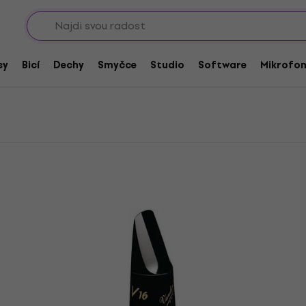
Sho
Hubičky
Vandoren Hubičky pro soprán saxofon
soprán saxofon
sy
Bicí
Dechy
Smyčce
Studio
Software
Mikrofo