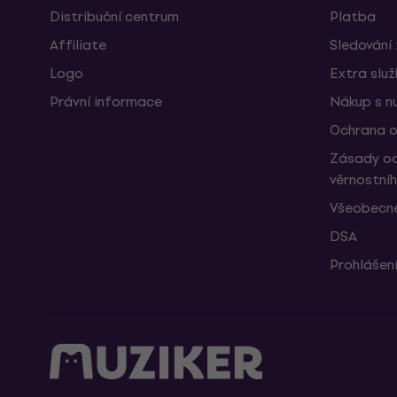
Distribuční centrum
Platba
Affiliate
Sledování 
Logo
Extra slu
Právní informace
Nákup s n
Ochrana o
Zásady oc
věrnostní
Všeobecné
DSA
Prohlášení