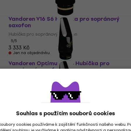
Vandoren V16 S6 Hubička pro sopránový
saxofon
Hubička pro sopránový saxofon
5
/5
3 333 Kč
Jen na objednávku
Vandoren Optimum SL4 Hubička pro
sopránový saxofon
Hubička pro sopránový saxofon
3 333 Kč
Jen na objednávku
Vandoren V5 S27 Hubička pro sopránový
Souhlas s použitím souborů cookies
saxofon
Hubička pro sopránový saxofon
Soubory cookies používáme k zajištění funkčnosti našeho webu. P
2 899 Kč
dělení souhlasu je využíváme k analýze návštěvnosti a personaliza