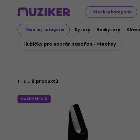
Vandoren
Dechy
Příslušenství k dechovým nástrojům
Všechny kategorie
Vandoren Hubičky pro 
Kytary
Baskytary
Kláve
Všechny kategorie
Hubičky pro soprán saxofon - všechny
1 - 8 z
8 produktů
HAPPY HOUR