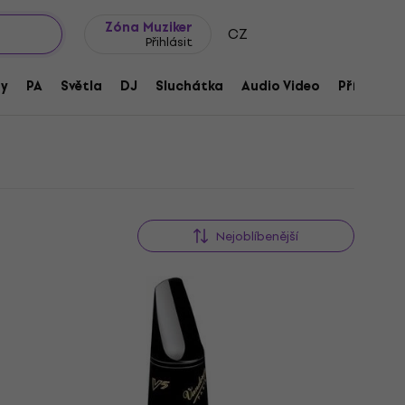
wroomy
Tipy na dárky
Často kladené otázky
Blog
Zóna Muziker
CZ
Přihlásit
ny
PA
Světla
DJ
Sluchátka
Audio Video
Příslušens
Nejoblíbenější