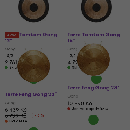
Terre Tamtam Gong
Terre Tamtam Gong
Akce
12"
16"
Gong
Gong
5
/5
5
/5
2 761 Kč
4 724 Kč
Skladem
Skladem
Terre Feng Gong 28"
Terre Feng Gong 22"
Gong
10 890 Kč
Gong
6 439 Kč
Jen na objednávku
6 799 Kč
- 5 %
Na cestě