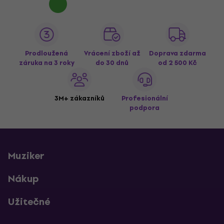
Prodloužená
Vrácení zboží až
Doprava zdarma
záruka na 3 roky
do 30 dnů
od 2 500 Kč
3M+ zákazníků
Profesionální
podpora
Muziker
Nákup
Užitečné