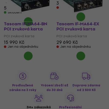
30 390 Kč
4,4
/5
5 111 Kč
Jen na objednávku
Skladem
Tascam IF-MA64-BN
Tascam IF-MA64-EX
PCI zvuková karta
PCI zvuková karta
PCI zvuková karta
PCI zvuková karta
15 990 Kč
29 690 Kč
Jen na objednávku
Jen na objednávku
Prodloužená
Vrácení zboží až
Doprava zdarma
záruka na 3 roky
do 30 dnů
od 2 500 Kč
3M+ zákazníků
Profesionální