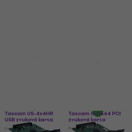
HAPPY HOUR
Tascam US-16x08 USB
zvuková karta
Tascam US-2x2HR
USB zvuková karta
USB zvuková karta
4,8
/5
USB zvuková karta
8 699 Kč
4,4
/5
Skladem
3 777 Kč
Skladem
Tascam US-4x4HR
Tascam IF-DA64 PCI
USB zvuková karta
zvuková karta
USB zvuková karta
PCI zvuková karta