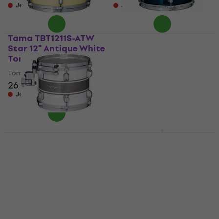
Jen na objednávku
Jen na objednávku
Tama TBT1211S-ATW
Tama CKT12R-ISP
Star 12" Antique White
Superstar Classic 12"
Tom-Tom
Indigo Sparkle Tom-
Tom
Tom-Tom
Tom-Tom
26 590 Kč
5 329 Kč
Jen na objednávku
Jen na objednávku
Tama MAT1007-SSR
Tama TWT1008-PBK
Starclassic Maple 10"
Star 10" Piano Black
Silver Snow Racing
Tom-Tom
Stripe Tom-Tom
Tom-Tom
Tom-Tom
16 890 Kč
14 190 Kč
Jen na objednávku
Jen na objednávku