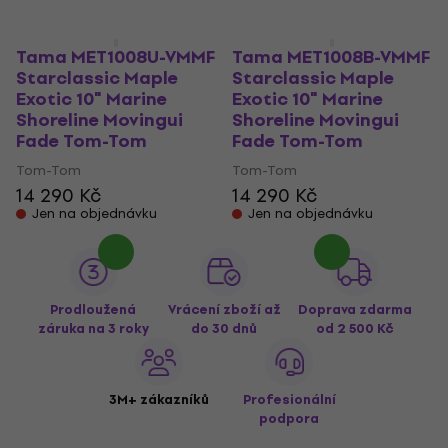
Tama MET1008U-VMMF
Tama MET1008B-VMMF
Starclassic Maple
Starclassic Maple
Exotic 10" Marine
Exotic 10" Marine
Shoreline Movingui
Shoreline Movingui
Fade Tom-Tom
Fade Tom-Tom
Tom-Tom
Tom-Tom
14 290 Kč
14 290 Kč
Jen na objednávku
Jen na objednávku
Prodloužená
Vrácení zboží až
Doprava zdarma
záruka na 3 roky
do 30 dnů
od 2 500 Kč
3M+ zákazníků
Profesionální
podpora