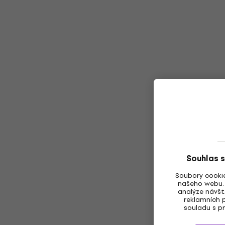
Souhlas s
Soubory cookie
našeho webu. 
analýze návšt
reklamních p
souladu s pr