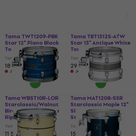
Tama TWT1209-PBK
Tama TBT1312S-ATW
Star 12" Piano Black
Star 13" Antique White
Tom-Tom
Tom-Tom
Tom-Tom
Tom-Tom
18 790 Kč
29 990 Kč
Jen na objednávku
Jen na objednávku
Tama WBST10R-LOR
Tama MAT1208-SSR
Starclassic/Walnut
Starclassic Maple 12"
Birch 10" Ocean Blue
Silver Snow Racing
Ripple Tom-Tom
Stripe Tom-Tom
Tom-Tom
Tom-Tom
11 590 Kč
15 690 Kč