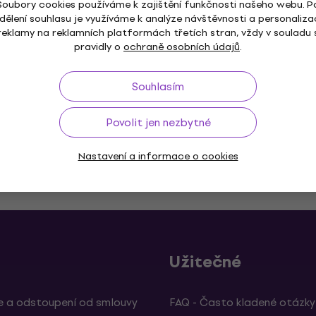
ukulele
Soubory cookies používáme k zajištění funkčnosti našeho webu. P
dělení souhlasu je využíváme k analýze návštěvnosti a personaliza
Sopránové ukulele
reklamy na reklamních platformách třetích stran, vždy v souladu 
2
/5
pravidly o
ochraně osobních údajů
.
4 473 Kč
4 574 Kč
Skladem
Souhlasím
Povolit jen nezbytné
Nastavení a informace o cookies
ž do 30 dnů
Doprava zdarma
od 2 500 Kč
3M+
Užitečné
 a odstoupení od smlouvy
FAQ - Často kladené otázky