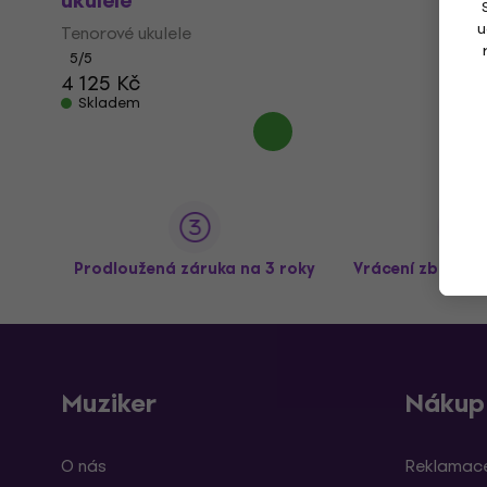
ukulele
u
Tenorové ukulele
5
/5
4 125 Kč
Skladem
Prodloužená záruka na 3 roky
Vrácení zboží a
Muziker
Nákup
O nás
Reklamace