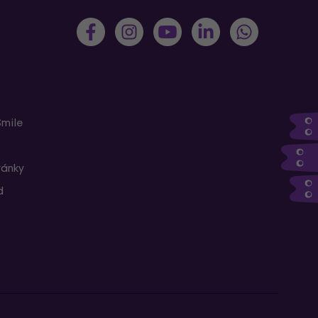
Smile
ránky
d