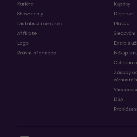
Kariéra
Kupóny
Showroomy
Doprava
Distribuční centrum
Platba
Affiliate
Sledování 
Logo
Extra slu
Právní informace
Nákup s n
Ochrana o
Zásady oc
věrnostní
Všeobecné
DSA
Prohlášení