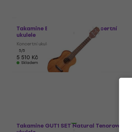
Jako nové
Takamine EGU-C1 Natural Koncertní
ukulele
Koncertní ukulele
5
/5
5 510 Kč
Skladem
Takamine EGU-C1 Natural Koncertní
ukulele (Jako nové)
Koncertní ukulele
3 346 Kč
Skladem
Takamine GUT1 SET Natural Tenorové