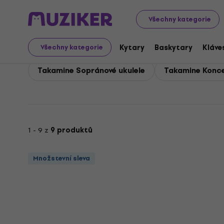
Takamine
Kytary
Takamine Ukulele
Všechny kategorie
Takamine Ukulele
Kytary
Baskytary
Kláve
Všechny kategorie
Takamine Sopránové ukulele
Takamine Konce
1 - 9 z
9 produktů
Množstevní sleva