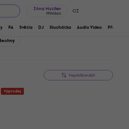
wroomy
Tipy na dárky
Často kladené otázky
Blog
Zóna Muziker
CZ
Přihlásit
ny
PA
Světla
DJ
Sluchátka
Audio Video
Příslušens
všechny
Nejoblíbenější
Výprodej