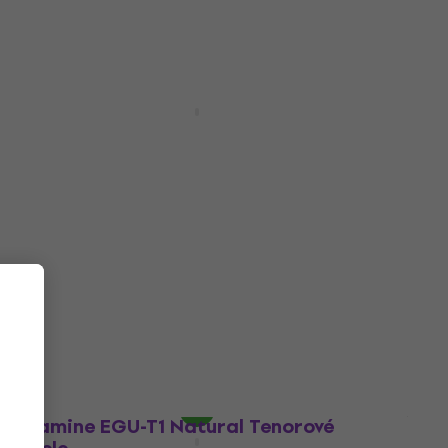
Jako nové
Takamine GUS1 Natural Sopránové
ukulele
Sopránové ukulele
2
/5
3 840 Kč
4 550 Kč
- 16 %
Skladem
Takamine GUS1 Natural Sopránové
ukulele (Jako nové)
Sopránové ukulele
2 502 Kč
2 739 Kč
- 9 %
Skladem
Takamine EGU-T1 Natural Tenorové