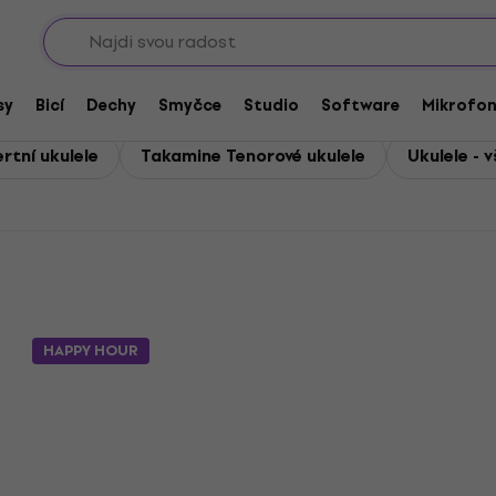
Sho
sy
Bicí
Dechy
Smyčce
Studio
Software
Mikrofo
rtní ukulele
Takamine Tenorové ukulele
Ukulele - 
HAPPY HOUR