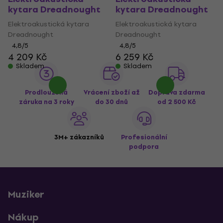
kytara Dreadnought
kytara Dreadnought
Elektroakustická kytara
Elektroakustická kytara
Dreadnought
Dreadnought
4,8
/5
4,8
/5
4 209 Kč
6 259 Kč
Skladem
Skladem
Prodloužená
Vrácení zboží až
Doprava zdarma
záruka na 3 roky
do 30 dnů
od 2 500 Kč
3M+ zákazníků
Profesionální
podpora
Muziker
Nákup