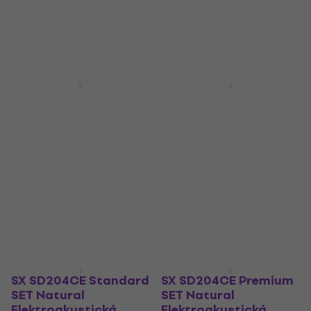
4,8
/5
4,8
/5
4 500 Kč
4 177 Kč
Skladem
Skladem
Standard SET
Premium SET
SX SD304TCE Basic
SX SD204CE Basic SET
SET Natural
Natural
Elektroakustická
Elektroakustická
kytara Dreadnought
kytara Dreadnought
Elektroakustická kytara
Elektroakustická kytara
Dreadnought
Dreadnought
4,8
/5
4,8
/5
4 040 Kč
4 068 Kč
Skladem
Skladem
SX SD204CE Standard
SX SD204CE Premium
SET Natural
SET Natural
Elektroakustická
Elektroakustická