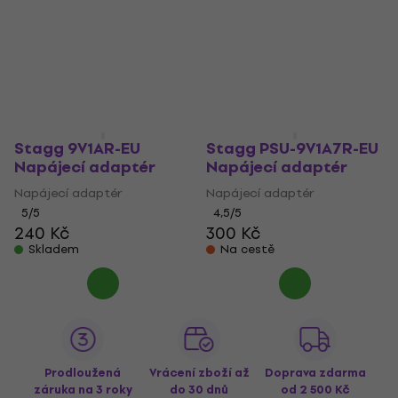
Stagg 9V1AR-EU
Stagg PSU-9V1A7R-EU
Napájecí adaptér
Napájecí adaptér
Napájecí adaptér
Napájecí adaptér
5
/5
4,5
/5
240 Kč
300 Kč
Skladem
Na cestě
Prodloužená
Vrácení zboží až
Doprava zdarma
záruka na 3 roky
do 30 dnů
od 2 500 Kč