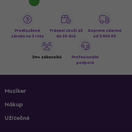
Prodloužená
Vrácení zboží až
Doprava zdarma
záruka na 3 roky
do 30 dnů
od 2 500 Kč
3M+ zákazníků
Profesionální
podpora
Muziker
Nákup
Užitečné