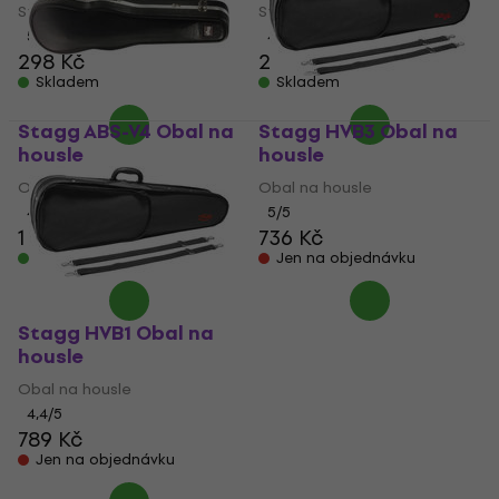
Stojan pro housle
Struny pro housle
5
/5
4,6
/5
298 Kč
296 Kč
299 Kč
Skladem
Skladem
Stagg ABS-V4 Obal na
Stagg HVB3 Obal na
housle
housle
Obal na housle
Obal na housle
4,5
/5
5
/5
1 790 Kč
736 Kč
Skladem
Jen na objednávku
Stagg HVB1 Obal na
housle
Obal na housle
4,4
/5
789 Kč
Jen na objednávku