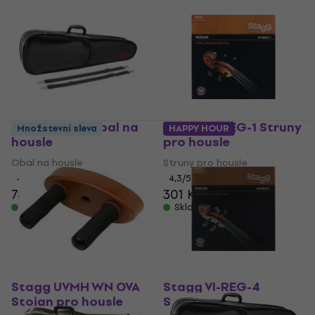
Stagg HVB4 Obal na
Stagg VI-REG-1 Struny
Množstevní sleva
HAPPY HOUR
housle
pro housle
Obal na housle
Struny pro housle
4,4
/5
4,3
/5
784 Kč
802 Kč
301 Kč
Skladem
Skladem
Stagg UVMH WN OVA
Stagg VI-REG-4
Stojan pro housle
Struny pro housle