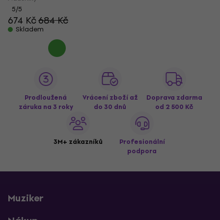
5
/5
674 Kč
684 Kč
Skladem
Prodloužená
Vrácení zboží až
Doprava zdarma
záruka na 3 roky
do 30 dnů
od 2 500 Kč
3M+ zákazníků
Profesionální
podpora
Muziker