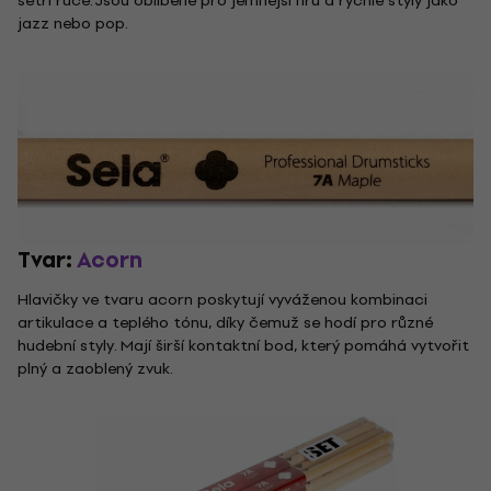
šetří ruce. Jsou oblíbené pro jemnější hru a rychlé styly jako
jazz nebo pop.
Tvar:
Acorn
Hlavičky ve tvaru acorn poskytují vyváženou kombinaci
artikulace a teplého tónu, díky čemuž se hodí pro různé
hudební styly. Mají širší kontaktní bod, který pomáhá vytvořit
plný a zaoblený zvuk.