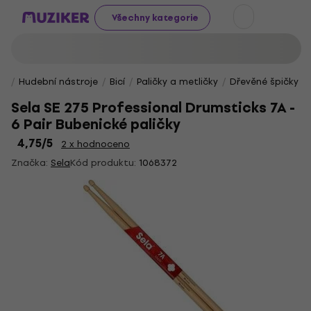
Všechny kategorie
Hudební nástroje
Bicí
Paličky a metličky
Dřevěné špičky
Sela SE 275 Professional Drumsticks 7A -
6 Pair Bubenické paličky
4,75
/5
2 x hodnoceno
Značka:
Sela
Kód produktu:
1068372