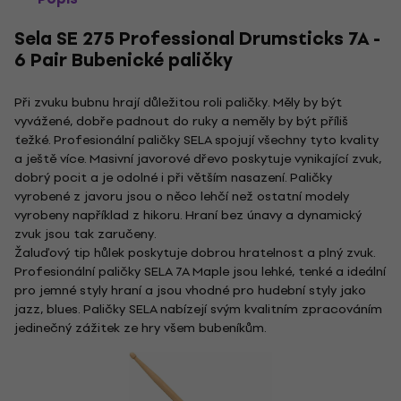
Sela SE 275 Professional Drumsticks 7A -
6 Pair Bubenické paličky
Při zvuku bubnu hrají důležitou roli paličky. Měly by být
vyvážené, dobře padnout do ruky a neměly by být příliš
ťežké. Profesionální paličky SELA spojují všechny tyto kvality
a ještě více. Masivní javorové dřevo poskytuje vynikající zvuk,
dobrý pocit a je odolné i při větším nasazení. Paličky
vyrobené z javoru jsou o něco lehčí než ostatní modely
vyrobeny například z hikoru. Hraní bez únavy a dynamický
zvuk jsou tak zaručeny.
Žaluďový tip hůlek poskytuje dobrou hratelnost a plný zvuk.
Profesionální paličky SELA 7A Maple jsou lehké, tenké a ideální
pro jemné styly hraní a jsou vhodné pro hudební styly jako
jazz, blues. Paličky SELA nabízejí svým kvalitním zpracováním
jedinečný zážitek ze hry všem bubeníkům.