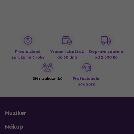
Prodloužená
Vrácení zboží až
Doprava zdarma
záruka na 3 roky
do 30 dnů
od 2 500 Kč
3M+ zákazníků
Profesionální
podpora
Muziker
Nákup