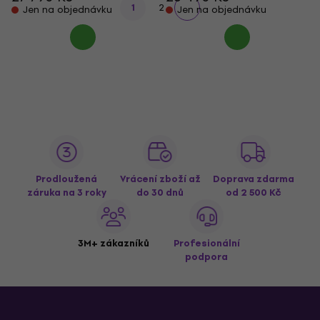
1
2
Jen na objednávku
Jen na objednávku
Prodloužená
Vrácení zboží až
Doprava zdarma
záruka na 3 roky
do 30 dnů
od 2 500 Kč
3M+ zákazníků
Profesionální
podpora