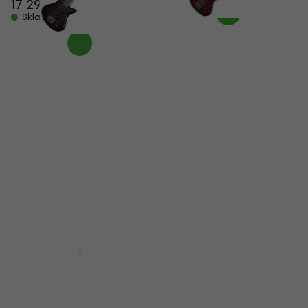
17 290 Kč
Skladem
Schecter Stiletto
Extreme-5 Black
Schecter Stiletto
Cherry 5-strunná
Extreme 4 Black
baskytara
Cherry Elektrická
baskytara (Jako nové)
5-strunná baskytara
17 990 Kč
Elektrická baskytara
15 390 Kč
V showroomu
16 290 Kč
- 6 %
Skladem
Schecter Stiletto
Schecter Omen
Studio-4 See Thru
Extreme 4 Black
Black Satin Elektrická
Cherry Elektrická
baskytara
baskytara