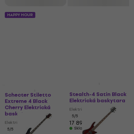
Filtrovat
HAPPY HOUR
Schecter Stiletto
Jako nové
Stealth-4 Satin Black
Schecter Stiletto
Elektrická baskytara
Extreme 4 Black
Cherry Elektrická
Elektrická baskytara
baskytara
5
/5
17 890 Kč
Elektrická baskytara
Skladem
5
/5