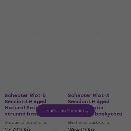
Elektrická baskytara
Elektrická baskytara
21 290 Kč
30 390 Kč
Jen na objednávku
Jen na objednávku
Schecter JD Deservio
Schecter Stiletto
Bass Elektrická
Studio-6 See Thru
baskytara
Black Satin 6-strunná
baskytara
Elektrická baskytara
6-strunná baskytara
23 790 Kč
32 390 Kč
33 090 Kč
Jen na objednávku
Jen na objednávku
Schecter Riot-5
Schecter Riot-4
Session LH Aged
Session LH Aged
Natural Satin 5-
Natural Satin
Načíst další produkty
strunná baskytara
Elektrická baskytara
5-strunná baskytara
Elektrická baskytara
27 790 Kč
26 490 Kč