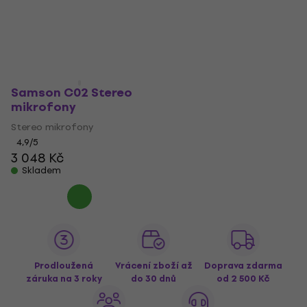
Samson C02 Stereo
mikrofony
Stereo mikrofony
4,9
/5
3 048 Kč
Skladem
Prodloužená
Vrácení zboží až
Doprava zdarma
záruka na 3 roky
do 30 dnů
od 2 500 Kč