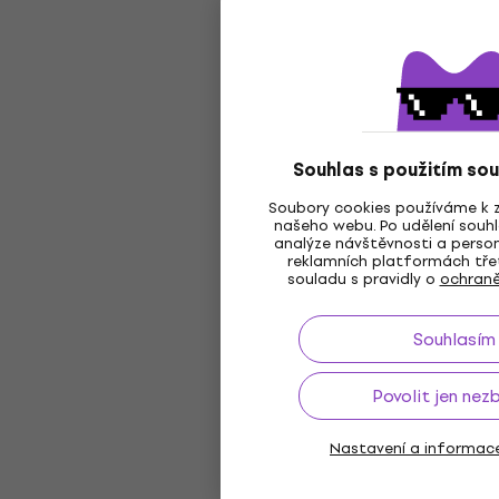
Souhlas s použitím so
Soubory cookies používáme k z
našeho webu. Po udělení souhl
analýze návštěvnosti a person
reklamních platformách třet
souladu s pravidly o
ochraně
Souhlasím
Povolit jen nez
Nastavení a informace