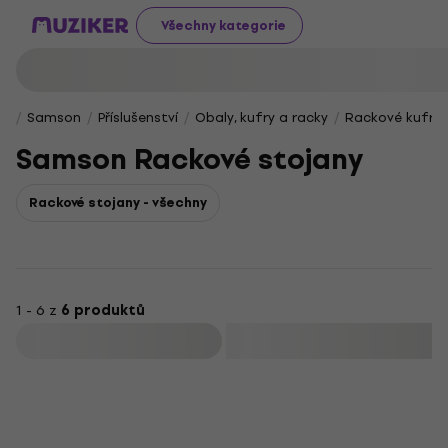
Všechny kategorie
Samson
Příslušenství
Obaly, kufry a racky
Rackové kufry 
Samson Rackové stojany
Rackové stojany - všechny
1 - 6 z
6 produktů
Filtrovat