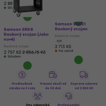
2 885 Kč
3 002 Kč
3 023 Kč
3 288,78 Kč
Skladem
- 8 %
Skladem
Samson SRK21
Rackový stojan
Samson SRK8
Rackový stojan (Jako
Rackový stojan
nové)
5
/5
3 713 Kč
Rackový stojan
Na cestě
2 757 Kč
2 856,15 Kč
Skladem
Prodloužená
Vrácení zboží až
Doprava zdarma
záruka na 3 roky
do 30 dnů
od 2 500 Kč
3M+ zákazníků
Profesionální