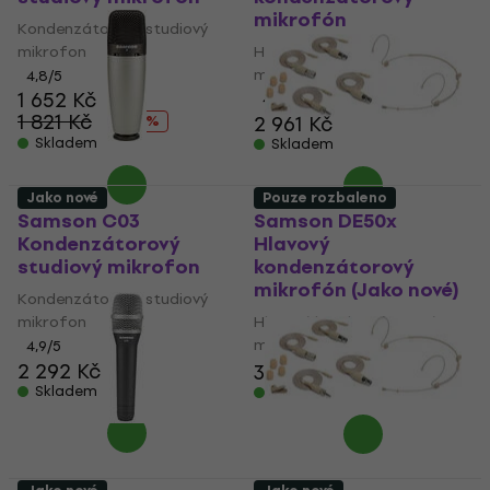
mikrofón
Kondenzátorový studiový
mikrofon
Hlavový kondenzátorový
mikrofón
4,8
/5
1 652 Kč
4,7
/5
1 821 Kč
2 961 Kč
- 9 %
Skladem
Skladem
Jako nové
Pouze rozbaleno
Samson C03
Samson DE50x
Kondenzátorový
Hlavový
studiový mikrofon
kondenzátorový
mikrofón (Jako nové)
Kondenzátorový studiový
mikrofon
Hlavový kondenzátorový
mikrofón
4,9
/5
2 292 Kč
3 190 Kč
3 344 Kč
Skladem
Skladem