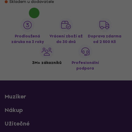
Skladem u dodavatele
Prodloužená
Vrácení zboží až
Doprava zdarma
záruka na 3 roky
do 30 dnů
od 2 500 Kč
3M+ zákazníků
Profesionální
podpora
Muziker
Nákup
Užitečné