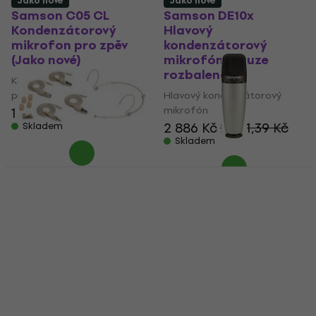
Jako nové
Jako nové
Samson C05 CL
Samson DE10x
Kondenzátorový
Hlavový
mikrofon pro zpěv
kondenzátorový
(Jako nové)
mikrofón (Pouze
rozbaleno)
Kondenzátorový mikrofon
pro zpěv
Hlavový kondenzátorový
mikrofón
1 379 Kč
1 425,60 Kč
2 886 Kč
2 931,39 Kč
Skladem
Skladem
Pouze rozbaleno
Samson DE10x
Samson C03
Hlavový
Kondenzátorový
kondenzátorový
studiový mikrofon
mikrofón (Jako nové)
(Jako nové)
Hlavový kondenzátorový
Kondenzátorový studiový
mikrofón
mikrofon
2 894 Kč
2 931,39 Kč
2 144 Kč
2 217,60 Kč
Skladem
Skladem